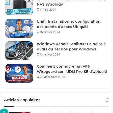
s
NAS Synology
s
1 mars 2024
e
E
Unifi : Installation et configuration
m
des points d’accès Ubiquiti
a
15 janvier 2024
i
l
Windows Repair Toolbox : La boite à
outils du Techos pour Windows
13 janvier 2024
Comment configurer un VPN
Wireguard sur l’UDM Pro SE d’Ubiquiti
22 décembre 2023
Articles Populaires