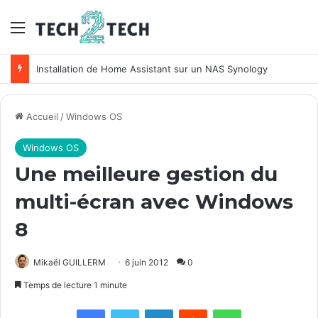
Menu
Installation de Home Assistant sur un NAS Synology
Accueil
/
Windows OS
Windows OS
Une meilleure gestion du
multi-écran avec Windows
8
Mikaël GUILLERM
6 juin 2012
0
Temps de lecture 1 minute
Facebook
X
Linkedin
Reddit
WhatsApp