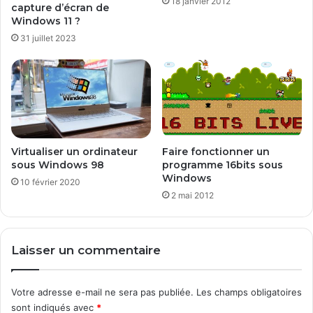
18 janvier 2012
p
l
capture d’écran de
a
s
Windows 11 ?
r
u
31 juillet 2023
d
r
é
A
f
n
a
o
u
n
t
y
m
o
Virtualiser un ordinateur
Faire fonctionner un
sous Windows 98
programme 16bits sous
u
Windows
s
10 février 2020
d
2 mai 2012
i
s
p
Laisser un commentaire
o
n
i
Votre adresse e-mail ne sera pas publiée.
Les champs obligatoires
b
sont indiqués avec
*
l