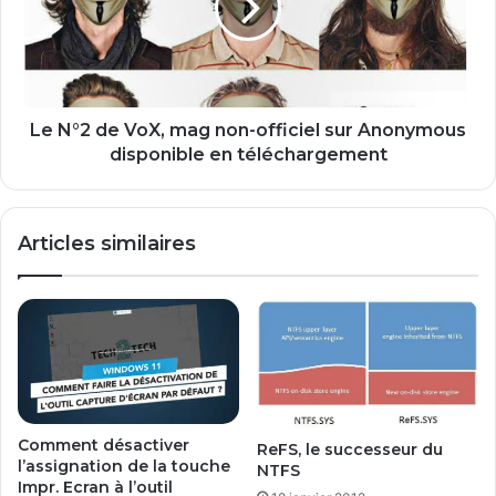
a
2
n
d
g
e
e
V
r
o
l
X
Le N°2 de VoX, mag non-officiel sur Anonymous
e
,
disponible en téléchargement
s
m
y
a
s
g
Articles similaires
t
n
è
o
m
n
e
-
d
o
é
f
m
f
a
i
r
c
Comment désactiver
ReFS, le successeur du
r
i
l’assignation de la touche
NTFS
é
e
Impr. Ecran à l’outil