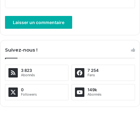
A
l
Suivez-nous !
t
e
3 823
7 254
r
Abonnés
Fans
n
a
0
149k
Followers
Abonnés
t
i
v
e
: