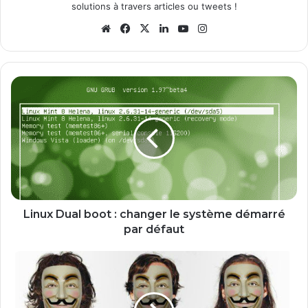
solutions à travers articles ou tweets !
We
Fa
X
Lin
Yo
Ins
bsi
ce
ke
uT
tag
te
bo
din
ub
ra
ok
e
m
L
i
n
u
x
D
u
a
l
b
Linux Dual boot : changer le système démarré
o
par défaut
o
t
L
:
e
c
N
h
°