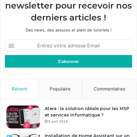
newsletter pour recevoir nos
derniers articles !
Des news, des astuces et plein de tutoriels !
E
n
t
r
e
z
v
o
Récent
Populaire
Commentaires
t
r
e
Atera : la solution idéale pour les MSP
a
et services informatique ?
d
6 avril 2024
r
e
Installation de Home Assistant sur un