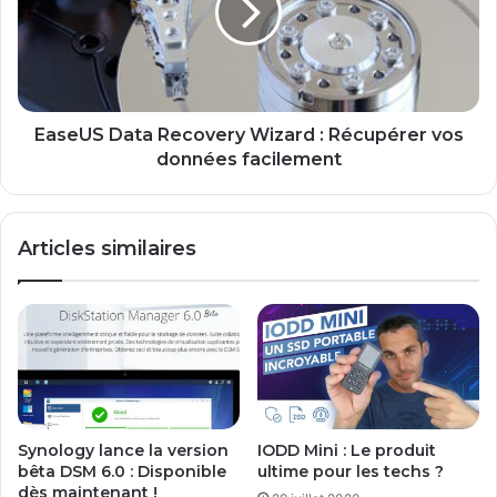
i
U
s
S
q
D
u
a
e
t
s
a
EaseUS Data Recovery Wizard : Récupérer vos
a
R
données facilement
u
e
g
c
m
o
Articles similaires
e
v
n
e
t
r
e
y
n
W
t
i
z
a
r
Synology lance la version
IODD Mini : Le produit
d
bêta DSM 6.0 : Disponible
ultime pour les techs ?
:
dès maintenant !