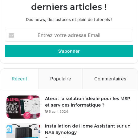
derniers articles !
Des news, des astuces et plein de tutoriels !
E
n
t
r
e
z
v
o
Récent
Populaire
Commentaires
t
r
e
Atera : la solution idéale pour les MSP
a
et services informatique ?
d
6 avril 2024
r
e
Installation de Home Assistant sur un
s
NAS Synology
s