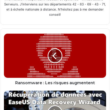
Serveurs. J'interviens sur les départements 42 - 63 - 69 - 43 - 71,
et à échelle nationale à distance. N'hésitez pas à me demander
conseil!
R
a
n
s
o
m
w
a
r
e
Ransomware : Les risques augmentent
:
L
E
e
a
s
s
r
e