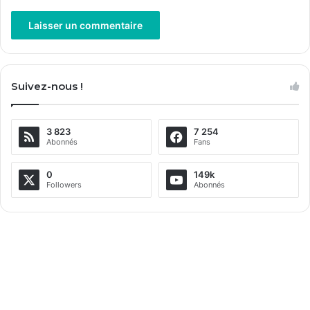
A
l
Suivez-nous !
t
e
3 823
7 254
r
Abonnés
Fans
n
a
0
149k
Followers
Abonnés
t
i
v
e
: