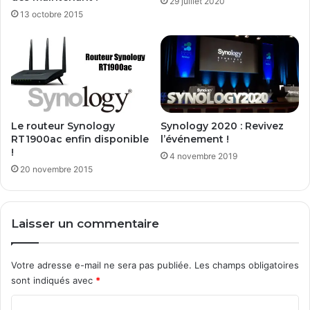
29 juillet 2020
R
13 octobre 2015
é
c
u
p
é
r
e
r
Le routeur Synology
Synology 2020 : Revivez
v
RT1900ac enfin disponible
l’événement !
o
!
4 novembre 2019
s
20 novembre 2015
d
o
n
Laisser un commentaire
n
é
e
Votre adresse e-mail ne sera pas publiée.
Les champs obligatoires
s
sont indiqués avec
*
f
a
C