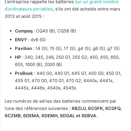
L’entreprise rappelle les batteries
sur un grand nombre
d’ordinateurs portables
, s’ils ont été achetés entre mars
2013 et août 2015 :
Compaq
: CQ45 (B), CQ58 (B)
ENVY
: dv6 (G)
Pavilion
: 14 (S), 15 (S), 17 (S), g4 (S), g6 (S), g7 (S)
HP
: 240, 245, 246, 250 G1, 255 G2, 450, 455, 650,
655, 1000 (B), 2000 (B)
ProBook
: 440 G0, 440 G1, 445 G1, 450 G0, 450 G1,
455 G1, 470 G0, 470 G1, 470 G2, 4440s, 4441s,
4445s, 4446s, 4540s, 4545s
Les numéros de séries des batteries commencent par
l’une des références suivantes :
6BZLU, 6CGFK, 6CGFQ,
6CZMB, 6DEMA, 6DEMH, 6DGAL et 6EBVA
.