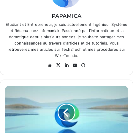
PAPAMICA
Etudiant et Entrepreneur, je suis actuellement Ingénieur Système
et Réseau chez Infomaniak. Passionné par l'informatique et la
domotique depuis plusieurs années, je souhaite partager mes
connaissances au travers d'articles et de tutoriels. Vous
retrouverez mes articles sur
Tech2Tech
et mes procédures sur
Wiki-Tech.io
.
Website
X
Linkedin
YouTube
GitHub
Edge
Chromium
:
le
nouveau
navigateur
de
Microsoft