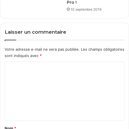
Pro !
10 septembre 2019
Laisser un commentaire
Votre adresse e-mail ne sera pas publiée.
Les champs obligatoires
sont indiqués avec
*
C
o
m
m
e
n
t
a
Nom
*