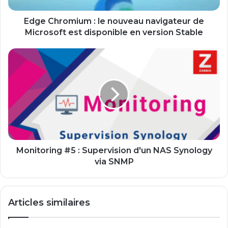
est
disponible
Edge Chromium : le nouveau navigateur de
en
Microsoft est disponible en version Stable
version
Stable
Monitoring
#5
:
Supervision
d'un
NAS
Synology
via
SNMP
Monitoring #5 : Supervision d'un NAS Synology
via SNMP
Articles similaires