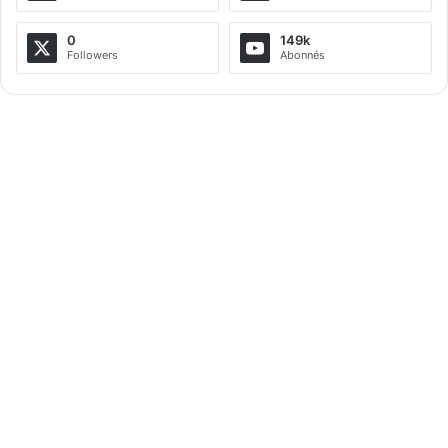
n
a
0
149k
Followers
Abonnés
t
i
v
e
: