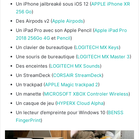
Un iPhone jailbreaké sous iOS 12 (
APPLE iPhone XR
256 Go
)
Des Airpods v2 (
Apple Airpods
)
Un iPad Pro avec son Apple Pencil (
Apple iPad Pro
2018 256Go 4G
et
Pencil
)
Un clavier de bureautique (
LOGITECH MX Keys
)
Une souris de bureautique (
LOGITECH MX Master 3
)
Des enceintes (
LOGITECH MX Sounds
)
Un StreamDeck (
CORSAIR StreamDeck
)
Un trackpad (
APPLE Magic trackpad 2
)
Un manette (
MICROSOFT XBOX Controler Wireless
)
Un casque de jeu (
HYPERX Cloud Alpha
)
Un lecteur d’empreinte pour Windows 10 (
BENSS
FingerPrint
)