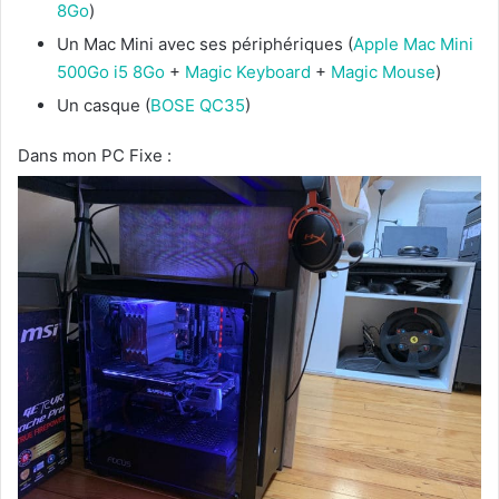
8Go
)
Un Mac Mini avec ses périphériques (
Apple Mac Mini
500Go i5 8Go
+
Magic Keyboard
+
Magic Mouse
)
Un casque (
BOSE QC35
)
Dans mon PC Fixe :