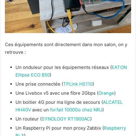
Ces équipements sont directement dans mon salon, on y
retrouve :
Un onduleur pour les équipements réseaux (
EATON
Ellipse ECO 850
)
Une prise connectée (
TPLink HS110
)
Une Livebox v5 avec une fibre 2Gbps (
Orange
)
Un boitier 4G pour ma ligne de secours (
ALCATEL
HH40V
avec un
forfait 1000Go chez NRJ
)
Un routeur (
SYNOLOGY RT1900AC
)
Un Raspberry Pi pour mon proxy Zabbix (
Raspberry
Pi 3
)