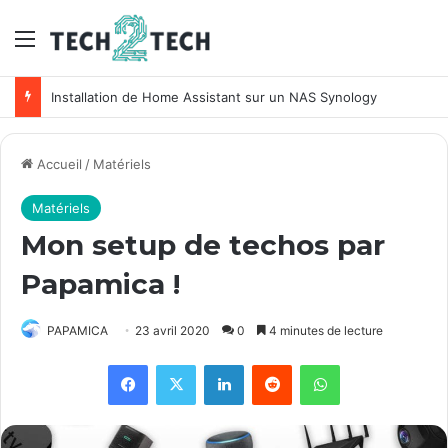
Menu
Unifi : Installation et configuration des points d’accès Ubiquiti
Accueil
/
Matériels
Matériels
Mon setup de techos par
Papamica !
PAPAMICA
23 avril 2020
0
4 minutes de lecture
Facebook
X
Linkedin
Reddit
WhatsApp