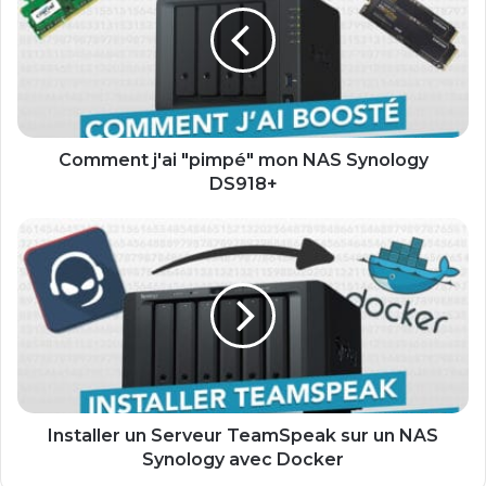
mon
NAS
Synology
DS918+
Comment j'ai "pimpé" mon NAS Synology
DS918+
Installer
un
Serveur
TeamSpeak
sur
un
NAS
Synology
avec
Docker
Installer un Serveur TeamSpeak sur un NAS
Synology avec Docker