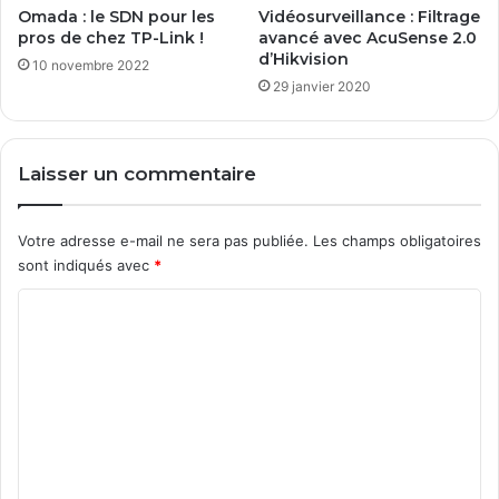
Omada : le SDN pour les
Vidéosurveillance : Filtrage
pros de chez TP-Link !
avancé avec AcuSense 2.0
d’Hikvision
10 novembre 2022
29 janvier 2020
Laisser un commentaire
Votre adresse e-mail ne sera pas publiée.
Les champs obligatoires
sont indiqués avec
*
C
o
m
m
e
n