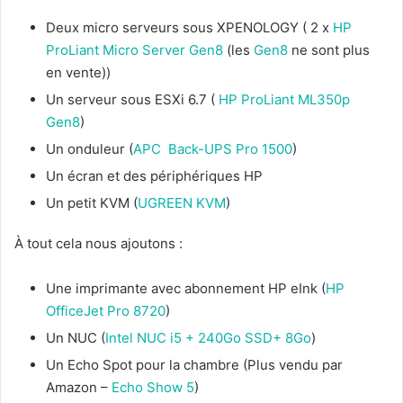
Deux micro serveurs sous XPENOLOGY ( 2 x
HP
ProLiant Micro Server Gen8
(les
Gen8
ne sont plus
en vente))
Un serveur sous ESXi 6.7 (
HP ProLiant ML350p
Gen8
)
Un onduleur (
APC Back-UPS Pro 1500
)
Un écran et des périphériques HP
Un petit KVM (
UGREEN KVM
)
À tout cela nous ajoutons :
Une imprimante avec abonnement HP eInk (
HP
OfficeJet Pro 8720
)
Un NUC (
Intel NUC i5 + 240Go SSD+ 8Go
)
Un Echo Spot pour la chambre (Plus vendu par
Amazon –
Echo Show 5
)