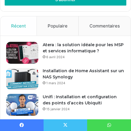
Récent
Populaire
Commentaires
Atera : la solution idéale pour les MSP
et services informatique ?
6 avril 2024
Installation de Home Assistant sur un
NAS Synology
1 mars 2024
Unifi : Installation et configuration
des points d’accès Ubiquiti
15 janvier 2024
Windows Repair Toolbox : La boite à
outils du Techos pour Windows
Facebook
X
WhatsApp