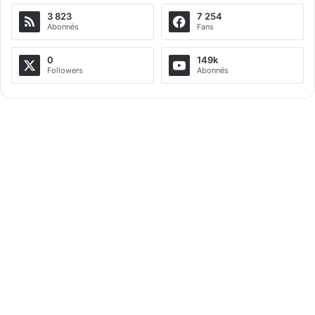
3 823
7 254
r
Abonnés
Fans
n
a
0
149k
Followers
Abonnés
t
i
v
e
: