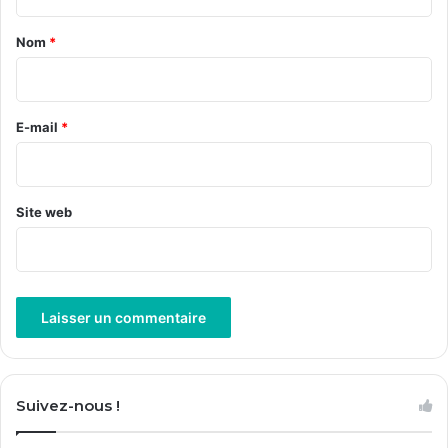
t
a
Nom
*
i
r
e
E-mail
*
*
Site web
A
l
Suivez-nous !
t
e