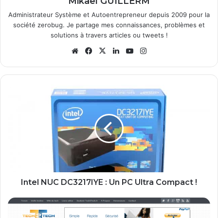
Mikaël GUILLERM
Administrateur Système et Autoentrepreneur depuis 2009 pour la
société zerobug. Je partage mes connaissances, problèmes et
solutions à travers articles ou tweets !
We
Fa
X
Lin
Yo
Ins
bsi
ce
ke
uT
tag
te
bo
din
ub
ra
ok
e
m
I
n
t
e
l
N
U
C
D
C
Intel NUC DC3217IYE : Un PC Ultra Compact !
3
2
P
1
e