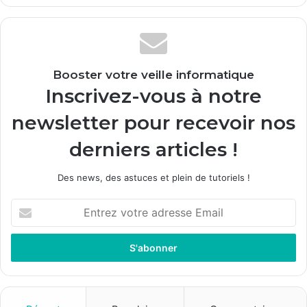
Booster votre veille informatique
Inscrivez-vous à notre
newsletter pour recevoir nos
derniers articles !
Des news, des astuces et plein de tutoriels !
E
n
t
r
e
z
v
o