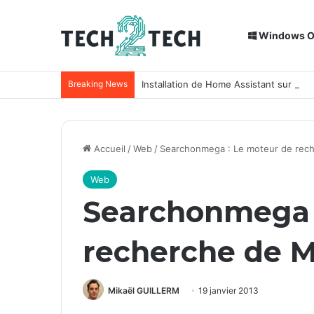
Windows 
Breaking News
Installation de Home Assistant sur un
Accueil
/
Web
/
Searchonmega : Le moteur de re
Web
Searchonmega 
recherche de 
Mikaël GUILLERM
19 janvier 2013