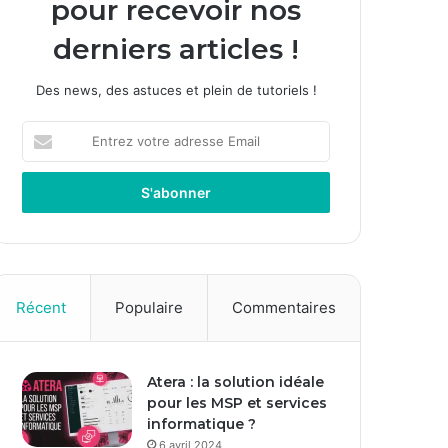
pour recevoir nos
derniers articles !
Des news, des astuces et plein de tutoriels !
E
n
t
r
e
z
v
o
t
Récent
Populaire
Commentaires
r
e
a
Atera : la solution idéale
d
pour les MSP et services
r
informatique ?
e
s
6 avril 2024