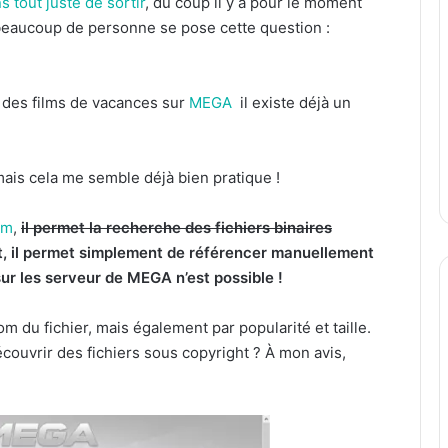
tout juste de sortir
, du coup il y a pour le moment
beaucoup de personne se pose cette question :
n des films de vacances sur
MEGA
il existe déjà un
 mais cela me semble déjà bien pratique !
om
,
il permet la recherche des fichiers binaires
t, il permet simplement de référencer manuellement
ur les serveur de MEGA n’est possible !
 du fichier, mais également par popularité et taille.
écouvrir des fichiers sous copyright ? À mon avis,