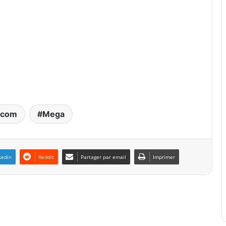
tcom
Mega
kedin
Reddit
Partager par email
Imprimer