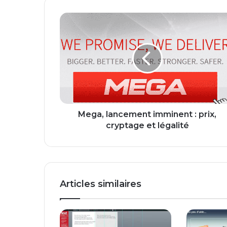
M
e
g
a
,
l
a
n
c
e
Mega, lancement imminent : prix,
m
cryptage et légalité
e
n
t
i
m
Articles similaires
m
i
n
e