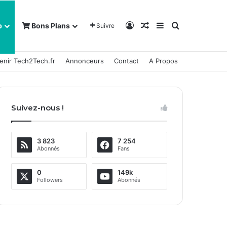
Connexion
Article Aléatoire
Sidebar (barre la
Rechercher
b
Bons Plans
Suivre
enir Tech2Tech.fr
Annonceurs
Contact
A Propos
Suivez-nous !
3 823
7 254
Abonnés
Fans
0
149k
Followers
Abonnés