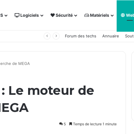
OS
Logiciels
Sécurité
Matériels
We
 NAS Synology
Forum des techs
Annuaire
Sout
cherche de MEGA
: Le moteur de
MEGA
5
Temps de lecture 1 minute