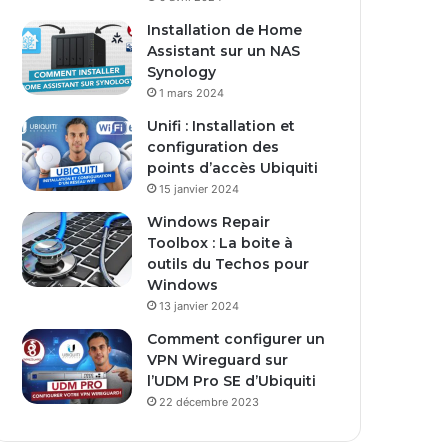
s
Installation de Home
e
Assistant sur un NAS
E
Synology
m
1 mars 2024
a
i
Unifi : Installation et
l
configuration des
points d’accès Ubiquiti
15 janvier 2024
Windows Repair
Toolbox : La boite à
outils du Techos pour
Windows
13 janvier 2024
Comment configurer un
VPN Wireguard sur
l’UDM Pro SE d’Ubiquiti
22 décembre 2023