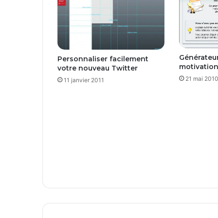
n
t
:
p
r
i
Générateur
Personnaliser facilement
x
motivatio
votre nouveau Twitter
,
21 mai 201
11 janvier 2011
c
r
y
p
t
a
g
e
e
t
l
é
g