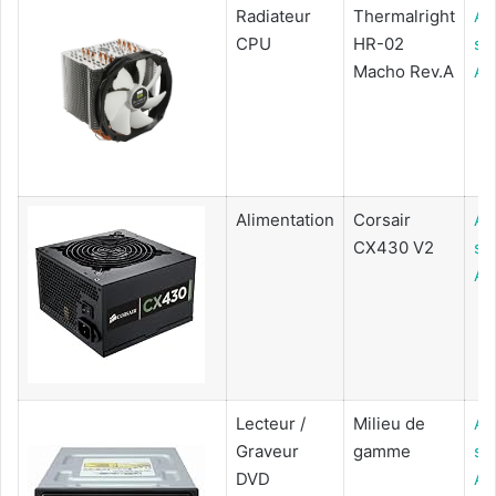
Radiateur
Thermalright
Ac
CPU
HR-02
su
Macho Rev.A
Am
Alimentation
Corsair
Ac
CX430 V2
su
Am
Lecteur /
Milieu de
Ac
Graveur
gamme
su
DVD
Am