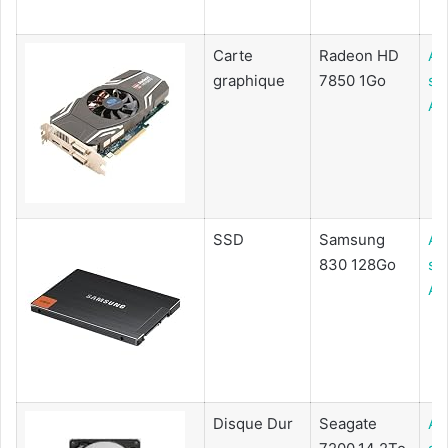
Carte
Radeon HD
Ac
graphique
7850 1Go
su
Am
SSD
Samsung
Ac
830 128Go
su
Am
Disque Dur
Seagate
Ac