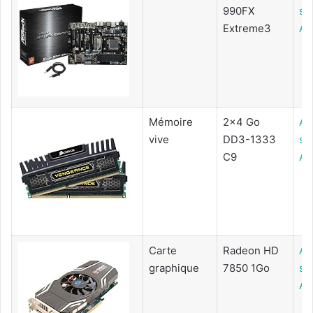
990FX
su
Extreme3
Am
Mémoire
2x4 Go
Ac
vive
DD3-1333
su
C9
Am
Carte
Radeon HD
Ac
graphique
7850 1Go
su
Am