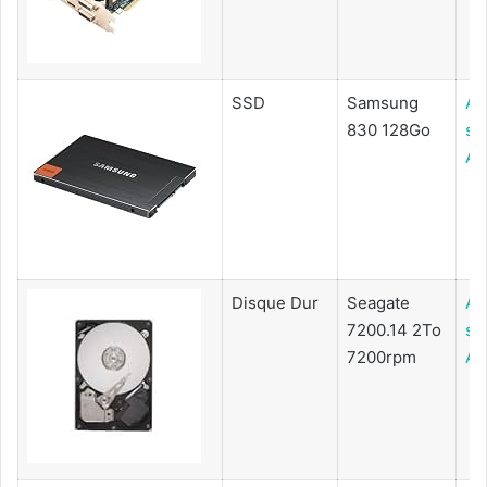
SSD
Samsung
Ac
830 128Go
su
Am
Disque Dur
Seagate
Ac
7200.14 2To
su
7200rpm
Am