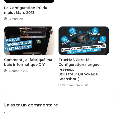
u
e
La Configuration PC du
i
a
mois : Mars 2013
l
u
13 mars 2013
e
p
s
o
d
u
y
r
n
s
a
o
m
n
i
d
Comment j’ai fabriqué ma
TrueNAS Core 12 :
q
o
baie informatique DIY
Configuration (langue,
u
s
réseaux,
16 octobre 2020
e
s
utilisateurs,stockage,
s
i
Snapshot..)
e
19 novembre 2020
r
D
r
Laisser un commentaire
o
p