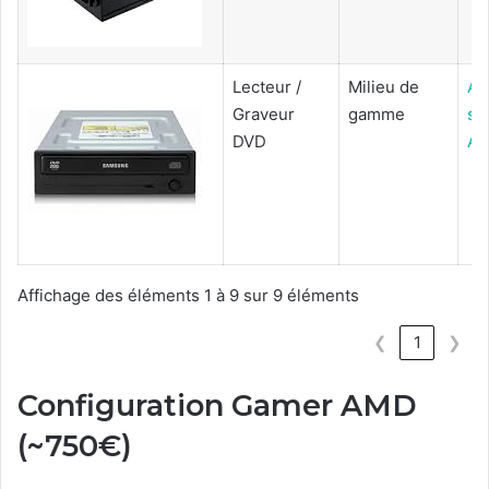
Lecteur /
Milieu de
Ac
Graveur
gamme
su
DVD
Am
Affichage des éléments 1 à 9 sur 9 éléments
❮
1
❯
Configuration Gamer AMD
(~750€)