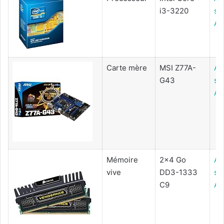
i3-3220
su
Am
Carte mère
MSI Z77A-
Ac
G43
su
Am
Mémoire
2x4 Go
Ac
vive
DD3-1333
su
C9
Am