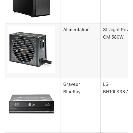
Alimentation
Straight Powe
CM 580W
Graveur
LG -
BlueRay
BH10LS38.AU