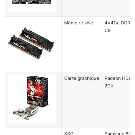
Mémoire vive
4x4Go DDR3 
C9
Carte graphique
Radeon HD65
2Go
SSD
Samsung 830