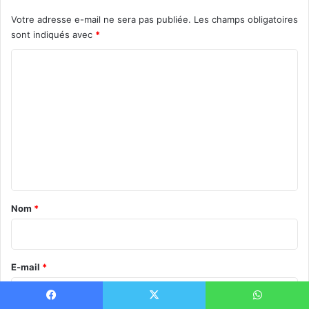
b
Votre adresse e-mail ne sera pas publiée.
Les champs obligatoires
o
sont indiqués avec
*
x
C
o
m
m
e
n
t
a
Nom
*
i
r
e
E-mail
*
*