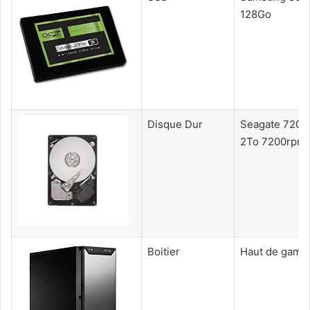
128Go
Disque Dur
Seagate 7200
2To 7200rpm
Boitier
Haut de gam