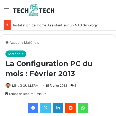
Menu
Unifi : Installation et configuration des points d’accès Ubiquiti
Accueil
/
Matériels
Matériels
La Configuration PC du
mois : Février 2013
Mikaël GUILLERM
15 février 2013
5
Temps de lecture 1 minute
Facebook
X
Linkedin
Reddit
WhatsApp