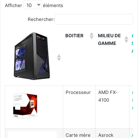
Afficher
éléments
Rechercher:
BOITIER
MILIEU DE
AC
GAMME
SU
A
Processeur
AMD FX-
Ac
4100
su
Am
Carte mère
Asrock
Ac