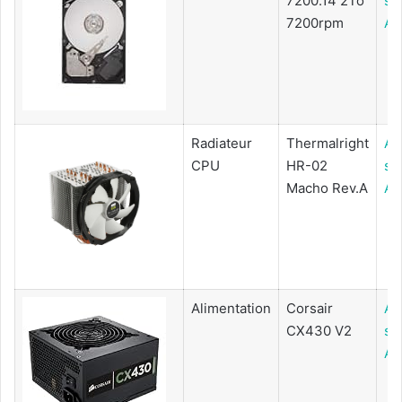
7200.14 2To
su
7200rpm
Am
Radiateur
Thermalright
Ac
CPU
HR-02
su
Macho Rev.A
Am
Alimentation
Corsair
Ac
CX430 V2
su
Am