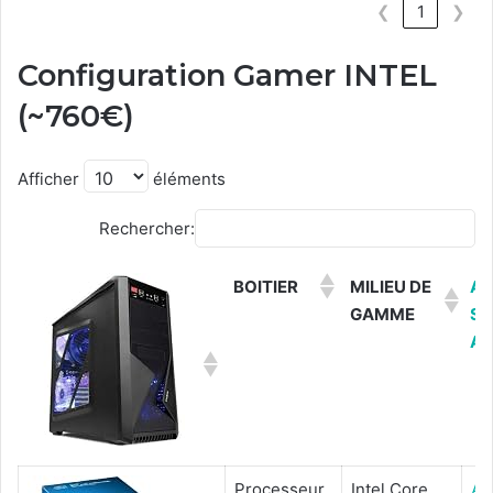
❮
1
❯
Configuration Gamer INTEL
(~760€)
Afficher
éléments
Rechercher:
BOITIER
MILIEU DE
AC
GAMME
SU
A
Processeur
Intel Core
Ac