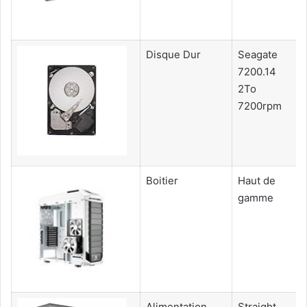
Disque Dur
Seagate
7200.14
2To
7200rpm
Boitier
Haut de
gamme
Alimentation
Straight