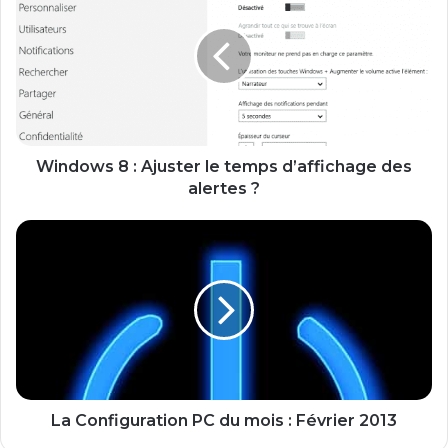
n
d
o
w
s
8
:
A
Windows 8 : Ajuster le temps d’affichage des
j
alertes ?
u
s
L
t
a
e
C
r
o
l
n
e
f
t
i
e
g
m
u
p
r
La Configuration PC du mois : Février 2013
s
a