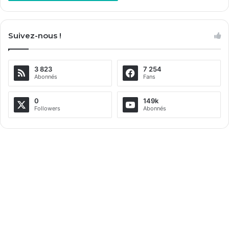
A
l
Suivez-nous !
t
e
3 823
7 254
r
Abonnés
Fans
n
a
0
149k
Followers
Abonnés
t
i
v
e
: