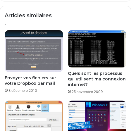
d
t
’
i
Articles similaires
a
o
f
n
f
P
i
C
c
d
h
u
a
m
g
o
e
i
d
s
Quels sont les processus
e
:
Envoyer vos fichiers sur
qui utilisent ma connexion
s
votre Dropbox par mail
F
internet?
a
é
8 décembre 2010
25 novembre 2009
l
v
e
r
r
i
t
e
e
r
s
2