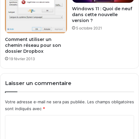
?
0
1
Windows 11 : Quoi de neuf
dans cette nouvelle
3
version ?
5 octobre 2021
Comment utiliser un
chemin réseau pour son
dossier Dropbox
19 février 2013
Laisser un commentaire
Votre adresse e-mail ne sera pas publiée.
Les champs obligatoires
sont indiqués avec
*
C
o
m