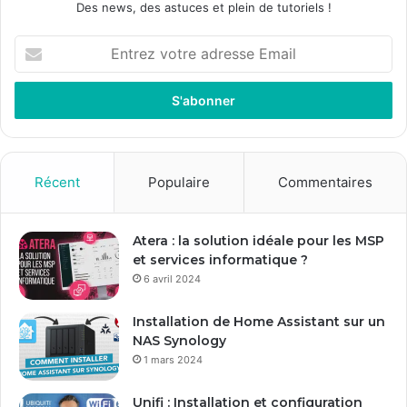
Des news, des astuces et plein de tutoriels !
E
n
t
r
e
z
v
o
Récent
Populaire
Commentaires
t
r
e
Atera : la solution idéale pour les MSP
a
et services informatique ?
d
6 avril 2024
r
e
Installation de Home Assistant sur un
s
NAS Synology
s
1 mars 2024
e
E
Unifi : Installation et configuration