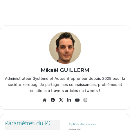
Mikaël GUILLERM
Administrateur Système et Autoentrepreneur depuis 2009 pour la
société zerobug. Je partage mes connaissances, problèmes et
solutions à travers articles ou tweets !
We
Fa
X
Lin
Yo
Ins
bsi
ce
ke
uT
tag
te
bo
din
ub
ra
ok
e
m
W
i