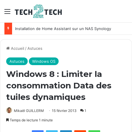
Menu
Installation de Home Assistant sur un NAS Synology
Accueil
/
Astuces
Astuces
Windows OS
Windows 8 : Limiter la
consommation Data des
tuiles dynamiques
Mikaël GUILLERM
15 février 2013
1
Temps de lecture 1 minute
Facebook
X
Linkedin
Reddit
WhatsApp