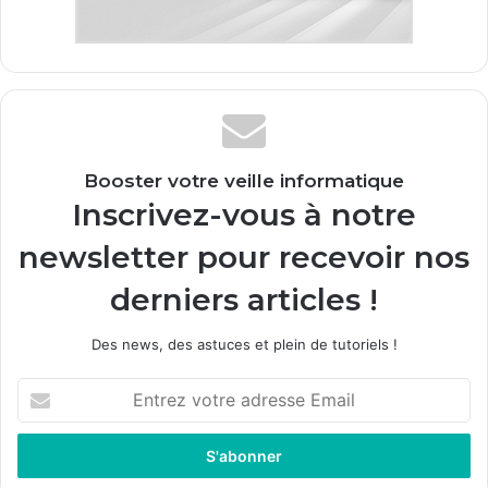
Booster votre veille informatique
Inscrivez-vous à notre
newsletter pour recevoir nos
derniers articles !
Des news, des astuces et plein de tutoriels !
E
n
t
r
e