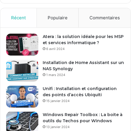
z
v
o
Récent
Populaire
Commentaires
t
r
e
Atera : la solution idéale pour les MSP
a
et services informatique ?
d
6 avril 2024
r
e
Installation de Home Assistant sur un
s
NAS Synology
s
1 mars 2024
e
E
Unifi : Installation et configuration
m
des points d’accès Ubiquiti
a
15 janvier 2024
i
l
Windows Repair Toolbox : La boite à
outils du Techos pour Windows
13 janvier 2024