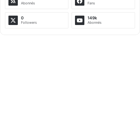
Abonnés
Fans
n
a
0
149k
Followers
Abonnés
t
i
v
e
: