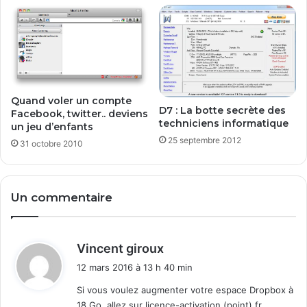
e
c
h
.
f
r
Quand voler un compte
D7 : La botte secrète des
Facebook, twitter.. deviens
techniciens informatique
un jeu d’enfants
25 septembre 2012
31 octobre 2010
Un commentaire
d
Vincent giroux
i
12 mars 2016 à 13 h 40 min
t
Si vous voulez augmenter votre espace Dropbox à
18 Go, allez sur licence-activation (point) fr