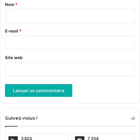
a
Nom
*
i
r
e
E-mail
*
*
Site web
A
l
Suivez-nous !
t
e
3 823
7 254
r