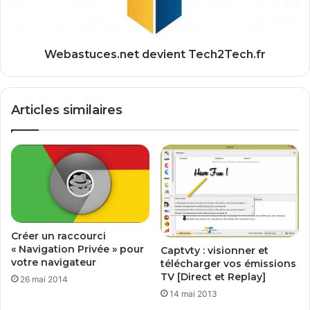
e
u
n
c
t
e
n
s
Webastuces.net devient Tech2Tech.fr
e
.
t
n
t
e
Articles similaires
o
t
y
d
e
e
r
v
u
i
n
e
P
n
C
t
n
T
Créer un raccourci
e
e
« Navigation Privée » pour
Captvty : visionner et
u
c
votre navigateur
télécharger vos émissions
f
h
TV [Direct et Replay]
26 mai 2014
?
2
14 mai 2013
T