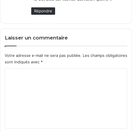
:
Répondre
Laisser un commentaire
Votre adresse e-mail ne sera pas publiée.
Les champs obligatoires
sont indiqués avec
*
C
o
m
m
e
n
t