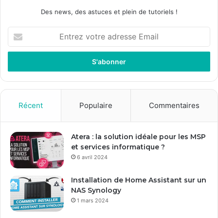
Des news, des astuces et plein de tutoriels !
E
n
t
r
e
z
v
o
Récent
Populaire
Commentaires
t
r
e
Atera : la solution idéale pour les MSP
a
et services informatique ?
d
6 avril 2024
r
e
Installation de Home Assistant sur un
s
NAS Synology
s
1 mars 2024
e
E