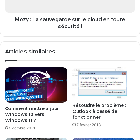
P
s
a
a
c
u
Mozy : La sauvegarde sur le cloud en toute
k
v
sécurité !
:
e
g
g
r
a
Articles similaires
a
r
t
d
u
e
i
s
t
u
j
r
u
l
s
e
q
c
Résoudre le problème :
Comment mettre à jour
u
Outlook à cessé de
l
Windows 10 vers
fonctionner
'
o
Windows 11 ?
a
u
7 février 2013
5 octobre 2021
u
d
3
e