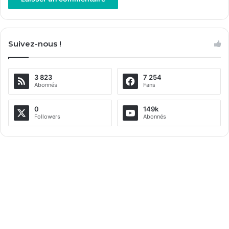
A
l
Suivez-nous !
t
e
3 823
7 254
r
Abonnés
Fans
n
a
0
149k
Followers
Abonnés
t
i
v
e
: