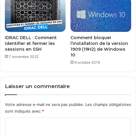
1
n
j
t
a
o
n
u
v
t
i
e
iDRAC DELL : Comment
Comment bloquer
e
s
identifier et fermer les
l’installation de la version
r
é
sessions en SSH
1909 (19H2) de Windows
2
10
c
7 novembre 2022
0
u
9 octobre 2019
1
r
3
i
t
Laisser un commentaire
é
!
Votre adresse e-mail ne sera pas publiée.
Les champs obligatoires
sont indiqués avec
*
C
o