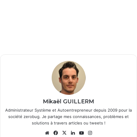
Mikaël GUILLERM
Administrateur Système et Autoentrepreneur depuis 2009 pour la
société zerobug. Je partage mes connaissances, problèmes et
solutions à travers articles ou tweets !
We
Fa
X
Lin
Yo
Ins