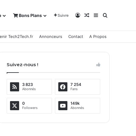
Connexion
Article Aléatoire
Sidebar (barre la
Rechercher
b
Bons Plans
Suivre
enir Tech2Tech.fr
Annonceurs
Contact
A Propos
Suivez-nous !
3 823
7 254
Abonnés
Fans
0
149k
Followers
Abonnés