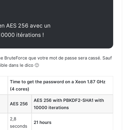
 en AES 256 avec un
0000 itérations !
ue BruteForce que votre mot de passe sera cassé. Sauf
ible dans le dico 🙂
Time to get the password on a Xeon 1.87 GHz
(4 cores)
AES 256 with PBKDF2-SHA1 with
AES 256
10000 iterations
2,8
21 hours
seconds