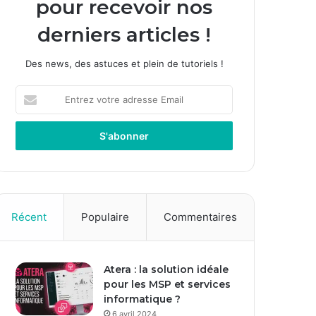
pour recevoir nos
derniers articles !
Des news, des astuces et plein de tutoriels !
E
n
t
r
e
z
v
o
t
Récent
Populaire
Commentaires
r
e
a
Atera : la solution idéale
d
pour les MSP et services
r
informatique ?
e
s
6 avril 2024