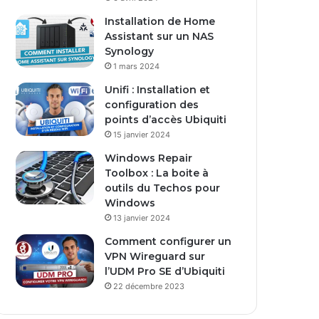
s
Installation de Home
e
Assistant sur un NAS
E
Synology
m
1 mars 2024
a
i
Unifi : Installation et
l
configuration des
points d’accès Ubiquiti
15 janvier 2024
Windows Repair
Toolbox : La boite à
outils du Techos pour
Windows
13 janvier 2024
Comment configurer un
VPN Wireguard sur
l’UDM Pro SE d’Ubiquiti
22 décembre 2023