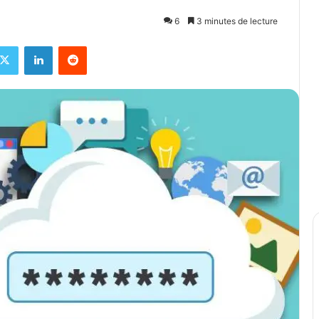
6
3 minutes de lecture
X
Linkedin
Reddit