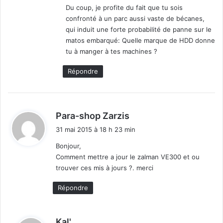
Du coup, je profite du fait que tu sois
confronté à un parc aussi vaste de bécanes,
qui induit une forte probabilité de panne sur le
matos embarqué: Quelle marque de HDD donne
tu à manger à tes machines ?
Répondre
d
Para-shop Zarzis
i
31 mai 2015 à 18 h 23 min
t
Bonjour,
Comment mettre a jour le zalman VE300 et ou
:
trouver ces mis à jours ?. merci
Répondre
d
Kal'