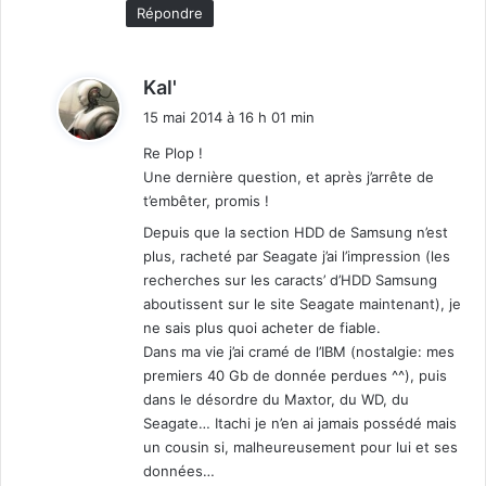
Répondre
d
Kal'
i
15 mai 2014 à 16 h 01 min
t
Re Plop !
Une dernière question, et après j’arrête de
:
t’embêter, promis !
Depuis que la section HDD de Samsung n’est
plus, racheté par Seagate j’ai l’impression (les
recherches sur les caracts’ d’HDD Samsung
aboutissent sur le site Seagate maintenant), je
ne sais plus quoi acheter de fiable.
Dans ma vie j’ai cramé de l’IBM (nostalgie: mes
premiers 40 Gb de donnée perdues ^^), puis
dans le désordre du Maxtor, du WD, du
Seagate… Itachi je n’en ai jamais possédé mais
un cousin si, malheureusement pour lui et ses
données…