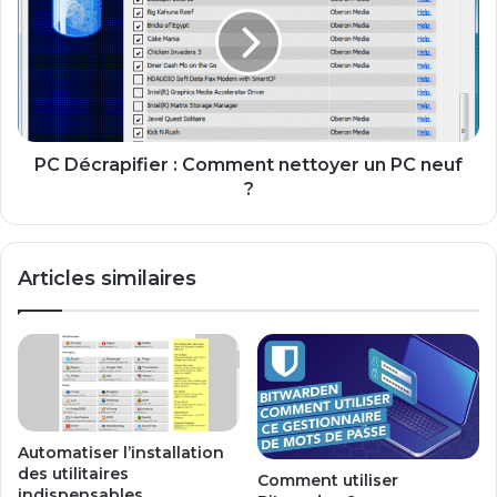
c
é
o
c
m
r
m
a
e
p
m
i
o
f
PC Décrapifier : Comment nettoyer un PC neuf
d
i
?
e
e
m
r
3
:
Articles similaires
G
C
(
o
o
m
u
m
c
e
l
n
é
t
3
n
Automatiser l’installation
G
e
des utilitaires
Comment utiliser
)
t
indispensables