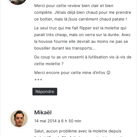
Merci pour cette review bien clair et bien
complète. J’étais déjà bien chaud pour me prendre
:
ce boitier, mais là j’suis carrément chaud patate !
Le seul truc qui me fait flipper est la molette qui
parait très cheap, mais on verra sur la durée. Avec
la housse fournie elle devrait au moins ne pas se
bousiller durant les transports…
Du coup tu as un ressenti à l’utilisation vis-à-vis de
cette molette ?
Merci encore pour cette mine d’infos 😉
+++
Répondre
d
Mikaël
i
14 mai 2014 à 6 h 50 min
t
Salut, aucun problème avec la molette depuis