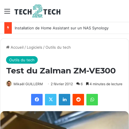
Menu
Unifi : Installation et configuration des points d’accès Ubiquiti
Accueil
/
Logiciels
/
Outils du tech
Outils du tech
Test du Zalman ZM-VE300
Mikaël GUILLERM
2 février 2012
6
4 minutes de lecture
Facebook
X
Linkedin
Reddit
WhatsApp