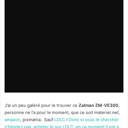
J’ai un peu galéré pour le trouver ce
Zalman ZM-VE300
,
personne ne l’a pour le moment, que ce soit materiel.net,
amazon
, pixmania.. Sauf
LDLC
!
Donc si vous le chercher
n’hésitez pas, acheter le sur LDLC, en ce moment il est a