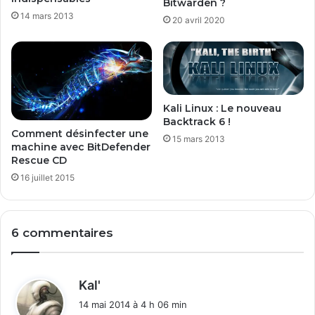
Bitwarden ?
g
t
14 mars 2013
20 avril 2020
r
o
â
y
c
e
e
r
a
u
u
n
Kali Linux : Le nouveau
t
P
Backtrack 6 !
e
C
Comment désinfecter une
15 mars 2013
t
n
machine avec BitDefender
h
e
Rescue CD
e
u
16 juillet 2015
r
f
i
?
n
g
6 commentaires
d
Kal'
i
14 mai 2014 à 4 h 06 min
t