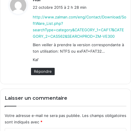
i
22 octobre 2015 à 2 h 28 min
t
http://www.zalman.com/eng/Contact/Download/So
ftWare_List.php?
:
searchType=category&CATEGORY_1=CAF17&CATE
GORY_2=CAS562&SEARCHPROD=ZM-VE300
Bien veiller à prendre la version correspondante à
ton utilisation: NTFS ou exFAT+FAT32…
Kal’
Répondre
Laisser un commentaire
Votre adresse e-mail ne sera pas publiée.
Les champs obligatoires
sont indiqués avec
*