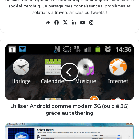
société zerobug. Je partage mes connaissances, problèmes et
solutions à travers articles ou tweets !
We
Fa
X
Lin
Yo
Ins
bsi
ce
ke
uT
tag
te
bo
din
ub
ra
ok
e
m
U
t
i
l
i
s
e
r
A
n
Utiliser Android comme modem 3G (ou clé 3G)
d
grâce au tethering
r
o
P
i
C
d
D