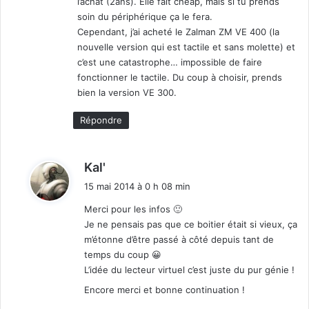
l’achat (2ans). Elle fait cheap, mais si tu prends
:
soin du périphérique ça le fera.
Cependant, j’ai acheté le Zalman ZM VE 400 (la
nouvelle version qui est tactile et sans molette) et
c’est une catastrophe… impossible de faire
fonctionner le tactile. Du coup à choisir, prends
bien la version VE 300.
Répondre
d
Kal'
i
15 mai 2014 à 0 h 08 min
t
Merci pour les infos 🙂
Je ne pensais pas que ce boitier était si vieux, ça
:
m’étonne d’être passé à côté depuis tant de
temps du coup 😀
L’idée du lecteur virtuel c’est juste du pur génie !
Encore merci et bonne continuation !