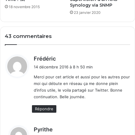
o
Synology via SNMP
18 novembre 2015
i
23 janvier 2020
e
m
e
n
43 commentaires
t
d
e
d
W
Frédéric
i
i
14 décembre 2016 à 8 h 50 min
n
t
d
Merci pour cet article et aussi pour les autres pour
o
moi qui débute en réseau ça me donne plein
:
w
d’infos utile, le voila partagé sur Twitter. Bonne
s
continuation. Belle journée.
1
0
Répondre
d
Pyrithe