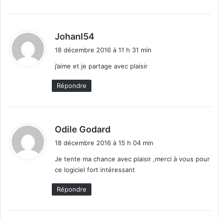
d
Johanl54
i
18 décembre 2016 à 11 h 31 min
t
j’aime et je partage avec plaisir
:
Répondre
d
Odile Godard
i
18 décembre 2016 à 15 h 04 min
t
Je tente ma chance avec plaisir ,merci à vous pour
ce logiciel fort intéressant
:
Répondre