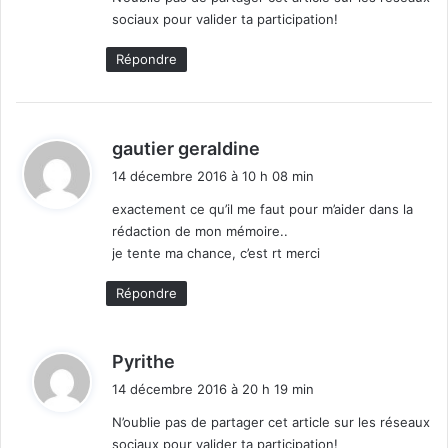
sociaux pour valider ta participation!
Répondre
d
gautier geraldine
i
14 décembre 2016 à 10 h 08 min
t
exactement ce qu’il me faut pour m’aider dans la
rédaction de mon mémoire..
:
je tente ma chance, c’est rt merci
Répondre
d
Pyrithe
i
14 décembre 2016 à 20 h 19 min
t
N’oublie pas de partager cet article sur les réseaux
sociaux pour valider ta participation!