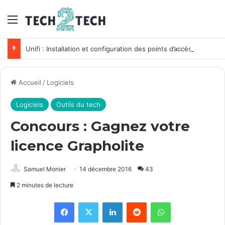
Menu
Unifi : Installation et configuration des points d’accès Ubiquiti
Accueil
/
Logiciels
Logiciels
Outils du tech
Concours : Gagnez votre
licence Grapholite
Samuel Monier
14 décembre 2016
43
2 minutes de lecture
Facebook
X
Linkedin
Reddit
WhatsApp