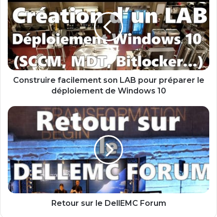
n
s
t
r
u
i
r
e
Construire facilement son LAB pour préparer le
f
déploiement de Windows 10
a
c
R
i
e
l
t
e
o
m
u
e
r
n
s
t
u
s
r
o
l
Retour sur le DellEMC Forum
n
e