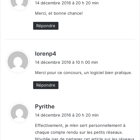
i
14 décembre 2016 à 20 h 20 min
t
Merci, et bonne chance!
:
Répondre
d
lorenp4
i
14 décembre 2016 à 10 h 00 min
t
Merci pour ce concours, un logiciel bien pratique.
:
Répondre
d
Pyrithe
i
14 décembre 2016 à 20 h 20 min
t
Effectivement, je m’en sert personnellement à
chaque compte rendu sur les petits réseaux.
:
N’oublie pas de partager cet article sur les réseaux