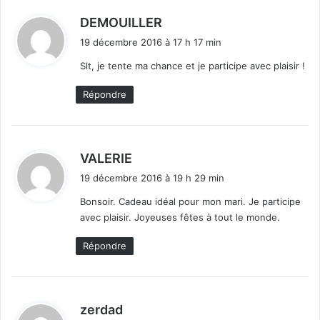
d
DEMOUILLER
i
19 décembre 2016 à 17 h 17 min
t
Slt, je tente ma chance et je participe avec plaisir !
:
Répondre
d
VALERIE
i
19 décembre 2016 à 19 h 29 min
t
Bonsoir. Cadeau idéal pour mon mari. Je participe
avec plaisir. Joyeuses fêtes à tout le monde.
:
Répondre
d
zerdad