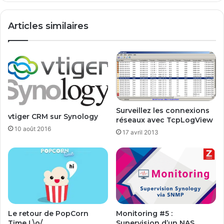
L
D
A
e
Articles similaires
B
l
p
l
o
E
u
M
r
C
p
F
r
o
é
r
p
Surveillez les connexions
u
vtiger CRM sur Synology
réseaux avec TcpLogView
a
m
10 août 2016
r
17 avril 2013
e
r
l
e
d
é
p
Le retour de PopCorn
Monitoring #5 :
l
Time ! \o/
Supervision d’un NAS