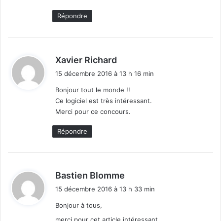
Répondre
d
Xavier Richard
i
15 décembre 2016 à 13 h 16 min
t
Bonjour tout le monde !!
Ce logiciel est très intéressant.
:
Merci pour ce concours.
Répondre
d
Bastien Blomme
i
15 décembre 2016 à 13 h 33 min
t
Bonjour à tous,
:
merci pour cet article intéressant.