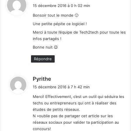
i
15 décembre 2016 à 0 h 02 min
t
Bonsoir tout le monde 🙂
:
Une petite pépite ce logiciel !
Merci à toute l’équipe de Tech2tech pour toute les
infos partagés !
Bonne nuit 😉
Répondre
d
Pyrithe
i
15 décembre 2016 à 7 h 42 min
t
Merci! Effectivement, c’est un outil qui séduira les
techs ou entrepreneurs qui ont à réaliser des
:
études de petits réseaux.
N »oublie pas de partager cet article sur les
réseaux sociaux pour valider ta participation au
concours!