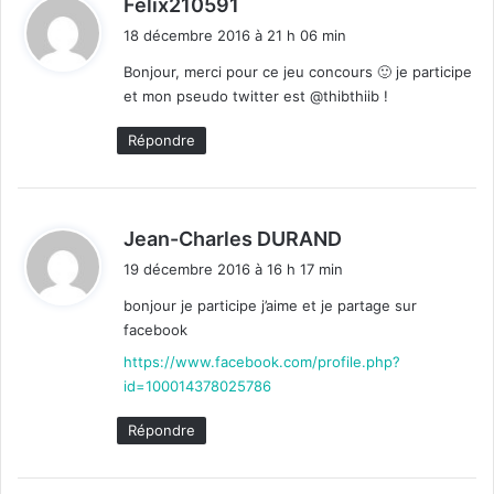
d
Felix210591
i
18 décembre 2016 à 21 h 06 min
t
Bonjour, merci pour ce jeu concours 🙂 je participe
et mon pseudo twitter est @thibthiib !
:
Répondre
d
Jean-Charles DURAND
i
19 décembre 2016 à 16 h 17 min
t
bonjour je participe j’aime et je partage sur
facebook
:
https://www.facebook.com/profile.php?
id=100014378025786
Répondre