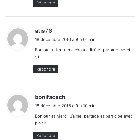
Répondre
d
atis76
i
18 décembre 2016 à 9 h 01 min
t
Bonjour je tente ma chance liké et partagé merci
:))
:
Répondre
d
bonifacech
i
18 décembre 2016 à 9 h 10 min
t
Bonjour et Merci. J’aime, partage et participe avec
plaisir !
:
Répondre