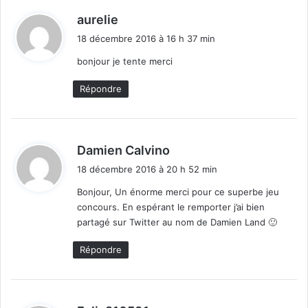
d
aurelie
i
18 décembre 2016 à 16 h 37 min
t
bonjour je tente merci
:
Répondre
d
Damien Calvino
i
18 décembre 2016 à 20 h 52 min
t
Bonjour, Un énorme merci pour ce superbe jeu
concours. En espérant le remporter j’ai bien
:
partagé sur Twitter au nom de Damien Land 🙂
Répondre