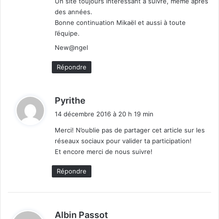
Un site toujours intéressant à suivre, même après
des années.
Bonne continuation Mikaël et aussi à toute
l’équipe.
New@ngel
Répondre
d
Pyrithe
i
14 décembre 2016 à 20 h 19 min
t
Merci! N’oublie pas de partager cet article sur les
réseaux sociaux pour valider ta participation!
:
Et encore merci de nous suivre!
Répondre
d
Albin Passot