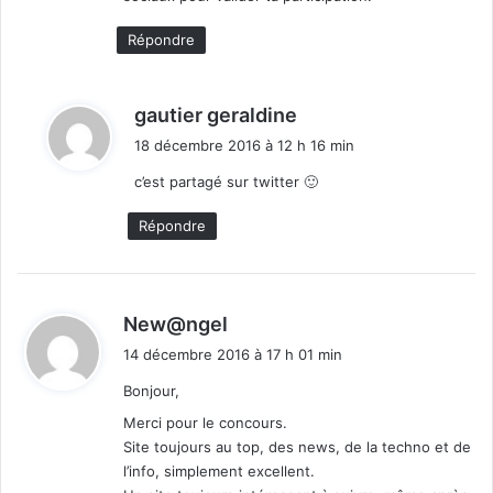
:
Répondre
d
gautier geraldine
i
18 décembre 2016 à 12 h 16 min
t
c’est partagé sur twitter 🙂
:
Répondre
d
New@ngel
i
14 décembre 2016 à 17 h 01 min
t
Bonjour,
:
Merci pour le concours.
Site toujours au top, des news, de la techno et de
l’info, simplement excellent.