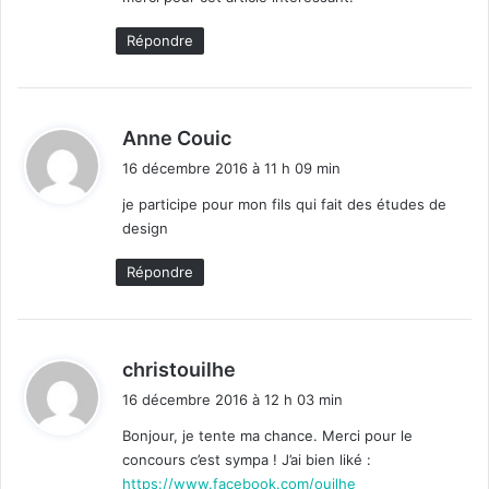
Répondre
d
Anne Couic
i
16 décembre 2016 à 11 h 09 min
t
je participe pour mon fils qui fait des études de
design
:
Répondre
d
christouilhe
i
16 décembre 2016 à 12 h 03 min
t
Bonjour, je tente ma chance. Merci pour le
concours c’est sympa ! J’ai bien liké :
:
https://www.facebook.com/ouilhe