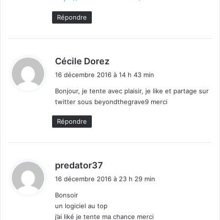
Répondre
d
Cécile Dorez
i
16 décembre 2016 à 14 h 43 min
t
Bonjour, je tente avec plaisir, je like et partage sur
twitter sous beyondthegrave9 merci
:
Répondre
d
predator37
i
16 décembre 2016 à 23 h 29 min
t
Bonsoir
un logiciel au top
:
j’ai liké je tente ma chance merci