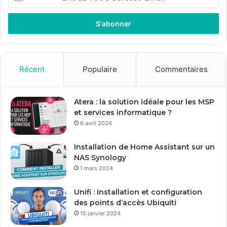
n
t
r
e
z
v
o
Récent
Populaire
Commentaires
t
r
e
Atera : la solution idéale pour les MSP
a
et services informatique ?
d
6 avril 2024
r
e
Installation de Home Assistant sur un
s
NAS Synology
s
1 mars 2024
e
E
Unifi : Installation et configuration
m
des points d’accès Ubiquiti
a
15 janvier 2024
i
l