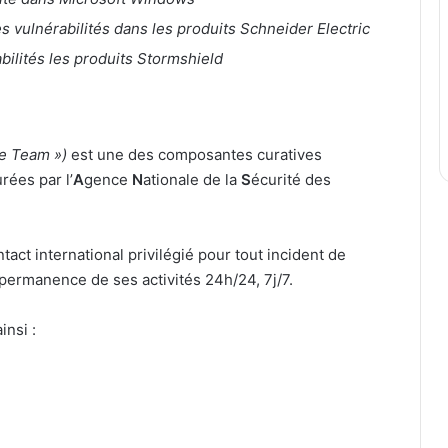
s vulnérabilités dans les produits Schneider Electric
abilités les produits Stormshield
e Team »)
est une des composantes curatives
ées par l’
A
gence
N
ationale de la
S
écurité des
ntact international privilégié pour tout incident de
 permanence de ses activités 24h/24, 7j/7.
insi :