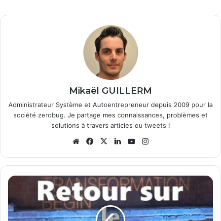
Mikaël GUILLERM
Administrateur Système et Autoentrepreneur depuis 2009 pour la
société zerobug. Je partage mes connaissances, problèmes et
solutions à travers articles ou tweets !
We
Fa
X
Lin
Yo
Ins
bsi
ce
ke
uT
tag
te
bo
din
ub
ra
ok
e
m
R
e
t
o