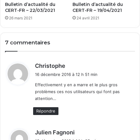
u
Bulletin d’actualité du
Bulletin d’actualité du
e
CERT-FR – 22/03/2021
CERT-FR – 19/04/2021
I
26 mars 2021
24 avril 2021
m
a
g
7 commentaires
e
2
0
1
d
Christophe
7
i
16 décembre 2016 à 12 h 51 min
t
Effectivement y en a marre et le plus gros
problèmes ces nos utilisateurs qui font pas
:
attention…
Répondre
d
Julien Fagnoni
i