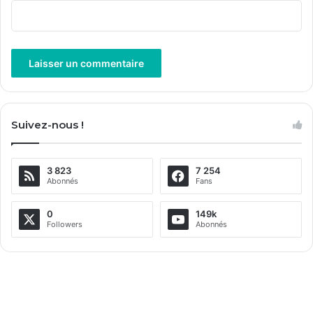
A
l
Suivez-nous !
t
e
3 823
7 254
r
Abonnés
Fans
n
a
0
149k
Followers
Abonnés
t
i
v
e