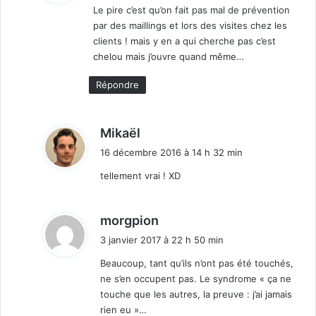
Le pire c’est qu’on fait pas mal de prévention
par des maillings et lors des visites chez les
:
clients ! mais y en a qui cherche pas c’est
chelou mais j’ouvre quand même…
Répondre
d
Mikaël
i
16 décembre 2016 à 14 h 32 min
t
tellement vrai ! XD
:
d
morgpion
i
3 janvier 2017 à 22 h 50 min
t
Beaucoup, tant qu’ils n’ont pas été touchés,
ne s’en occupent pas. Le syndrome « ça ne
:
touche que les autres, la preuve : j’ai jamais
rien eu »…