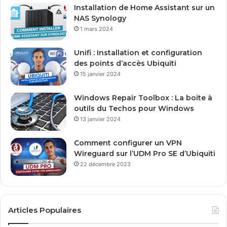
e
Installation de Home Assistant sur un
s
NAS Synology
s
1 mars 2024
e
E
Unifi : Installation et configuration
m
des points d’accès Ubiquiti
a
15 janvier 2024
i
l
Windows Repair Toolbox : La boite à
outils du Techos pour Windows
13 janvier 2024
Comment configurer un VPN
Wireguard sur l’UDM Pro SE d’Ubiquiti
22 décembre 2023
Articles Populaires