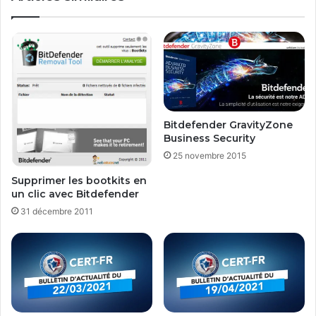
v
o
t
r
e
l
i
c
Bitdefender GravityZone
e
Business Security
n
25 novembre 2015
c
e
Supprimer les bootkits en
A
un clic avec Bitdefender
c
31 décembre 2011
r
o
n
i
s
T
r