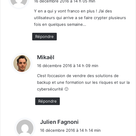
16 décembre 2016 à 14 h 05 min
t
Y en a qui y vont franco en plus ! J’ai des
utilisateurs qui arrive a se faire crypter plusieurs
:
fois en quelques semaine…
Répondre
d
Mikaël
i
16 décembre 2016 à 14 h 09 min
t
C’est l’occasion de vendre des solutions de
backup et une formation sur les risques et sur la
:
cybersécurité 🙂
Répondre
d
Julien Fagnoni
i
16 décembre 2016 à 14 h 14 min
t