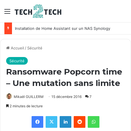
Menu
Unifi : Installation et configuration des points d’accès Ubiquiti
Accueil
/
Sécurité
Sécurité
Ransomware Popcorn time
– Une mutation sans limite
Mikaël GUILLERM
15 décembre 2016
7
2 minutes de lecture
Facebook
X
Linkedin
Reddit
WhatsApp