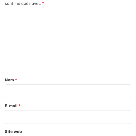
sont indiqués avec
*
C
o
m
m
e
n
t
a
Nom
*
i
r
e
E-mail
*
*
Site web