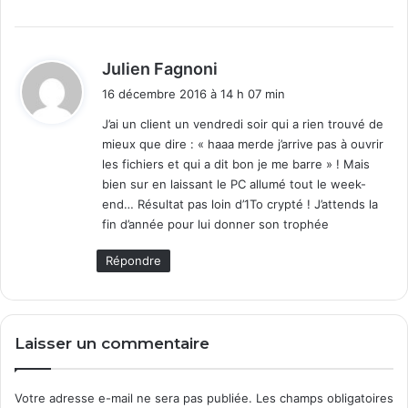
d
Julien Fagnoni
i
16 décembre 2016 à 14 h 07 min
t
J’ai un client un vendredi soir qui a rien trouvé de
mieux que dire : « haaa merde j’arrive pas à ouvrir
:
les fichiers et qui a dit bon je me barre » ! Mais
bien sur en laissant le PC allumé tout le week-
end… Résultat pas loin d’1To crypté ! J’attends la
fin d’année pour lui donner son trophée
Répondre
Laisser un commentaire
Votre adresse e-mail ne sera pas publiée.
Les champs obligatoires