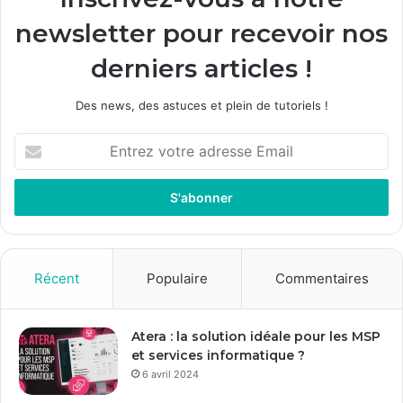
newsletter pour recevoir nos
derniers articles !
Des news, des astuces et plein de tutoriels !
E
n
t
r
e
z
v
o
Récent
Populaire
Commentaires
t
r
e
Atera : la solution idéale pour les MSP
a
et services informatique ?
d
6 avril 2024
r