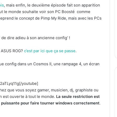
ois
, mais enfin, le deuxième épisode fait son apparition
 tout le monde souhaite voir son PC Boosté comme
C reprend le concept de Pimp My Ride, mais avec les PCs
r de dire adieu à son ancienne config’ !
 ASUS ROG?
c’est par ici que ça se passe
.
que config dans un Cosmos II, une rampage 4, un écran
2aTLyq11g[/youtube]
hez que vous soyez gamer, musicien, dj, graphiste ou
on est ouverte à tout le monde.
La seule restriction est
u puissante pour faire tourner windows correctement
.