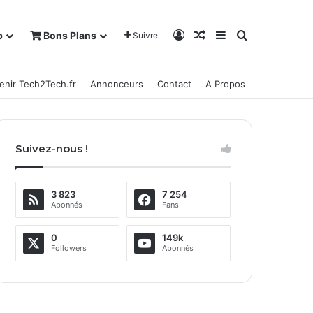
Connexion
Article Aléatoire
Sidebar (barre la
Rechercher
b
Bons Plans
Suivre
enir Tech2Tech.fr
Annonceurs
Contact
A Propos
Suivez-nous !
3 823
7 254
Abonnés
Fans
0
149k
Followers
Abonnés