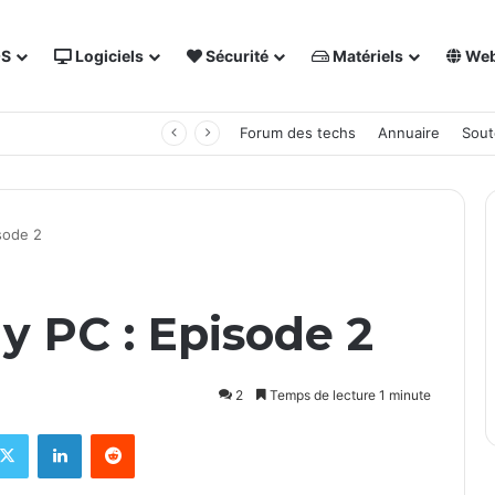
OS
Logiciels
Sécurité
Matériels
We
 NAS Synology
Forum des techs
Annuaire
Sout
sode 2
y PC : Episode 2
2
Temps de lecture 1 minute
X
Linkedin
Reddit