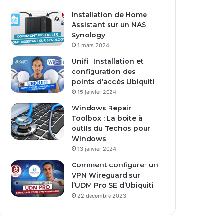
s
Installation de Home
e
Assistant sur un NAS
E
Synology
m
1 mars 2024
a
i
Unifi : Installation et
l
configuration des
points d’accès Ubiquiti
15 janvier 2024
Windows Repair
Toolbox : La boite à
outils du Techos pour
Windows
13 janvier 2024
Comment configurer un
VPN Wireguard sur
l’UDM Pro SE d’Ubiquiti
22 décembre 2023