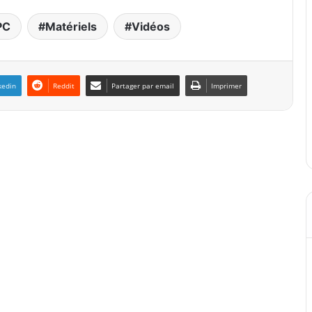
PC
Matériels
Vidéos
kedin
Reddit
Partager par email
Imprimer