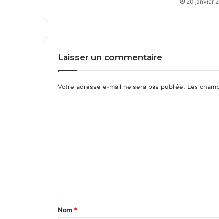
20 janvier 
h
.
f
r
Laisser un commentaire
Votre adresse e-mail ne sera pas publiée.
Les champ
C
o
m
m
e
n
t
a
Nom
*