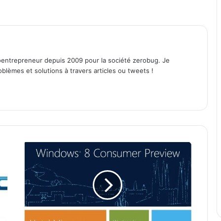
entrepreneur depuis 2009 pour la société zerobug. Je
lèmes et solutions à travers articles ou tweets !
L
a
b
ê
t
a
p
u