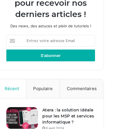
pour recevoir nos
derniers articles !
Des news, des astuces et plein de tutoriels !
E
n
t
r
e
z
v
o
t
Récent
Populaire
Commentaires
r
e
a
Atera : la solution idéale
d
pour les MSP et services
r
informatique ?
e
s
6 avril 2024