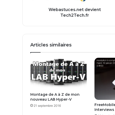
e
s
Webastuces.net devient
.
Tech2Tech.fr
n
e
t
d
e
Articles similaires
v
i
e
n
t
T
e
c
h
Montage de A à Z de mon
2
nouveau LAB Hyper-V
T
FreeMobile
21 septembre 2016
e
Interviews 
c