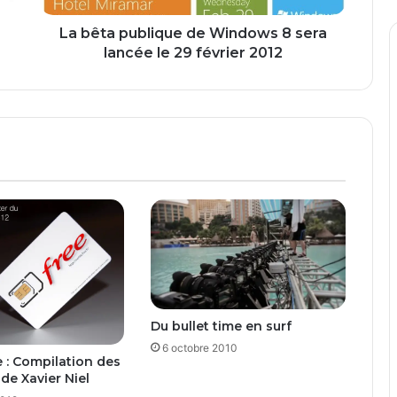
b
l
La bêta publique de Windows 8 sera
i
lancée le 29 février 2012
q
u
e
d
e
W
i
n
d
o
w
s
8
s
Du bullet time en surf
e
6 octobre 2010
r
 : Compilation des
a
de Xavier Niel
l