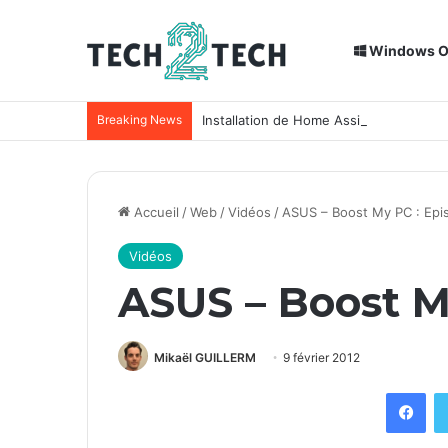
Windows 
Breaking News
Installation de Home Assistant sur un
Accueil
/
Web
/
Vidéos
/
ASUS – Boost My PC : Epi
Vidéos
ASUS – Boost M
Mikaël GUILLERM
9 février 2012
Facebook