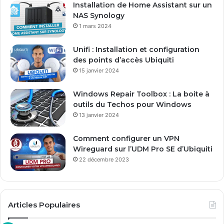
Installation de Home Assistant sur un
s
NAS Synology
s
1 mars 2024
e
E
Unifi : Installation et configuration
m
des points d’accès Ubiquiti
a
15 janvier 2024
i
l
Windows Repair Toolbox : La boite à
outils du Techos pour Windows
13 janvier 2024
Comment configurer un VPN
Wireguard sur l’UDM Pro SE d’Ubiquiti
22 décembre 2023
Articles Populaires