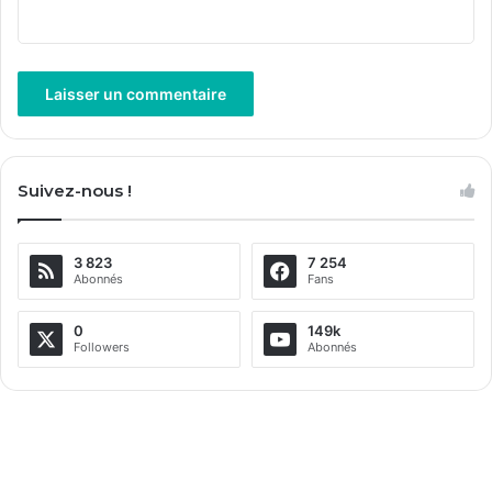
A
l
Suivez-nous !
t
e
3 823
7 254
r
Abonnés
Fans
n
a
0
149k
Followers
Abonnés
t
i
v
e