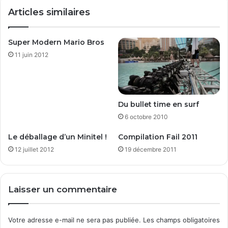
e
t
Articles similaires
r
i
o
m
n
m
Super Modern Mario Bros
t
i
l
11 juin 2012
n
e
e
s
n
1
t
2
:
Du bullet time en surf
,
p
6 octobre 2010
1
r
3
i
Le déballage d’un Minitel !
Compilation Fail 2011
e
x
12 juillet 2012
19 décembre 2011
t
,
1
c
4
r
f
y
Laisser un commentaire
é
p
v
t
r
a
Votre adresse e-mail ne sera pas publiée.
Les champs obligatoires
i
g