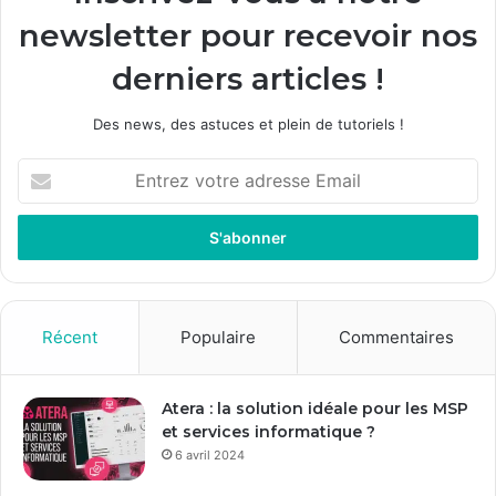
newsletter pour recevoir nos
derniers articles !
Des news, des astuces et plein de tutoriels !
E
n
t
r
e
z
v
o
Récent
Populaire
Commentaires
t
r
e
Atera : la solution idéale pour les MSP
a
et services informatique ?
d
6 avril 2024
r
e