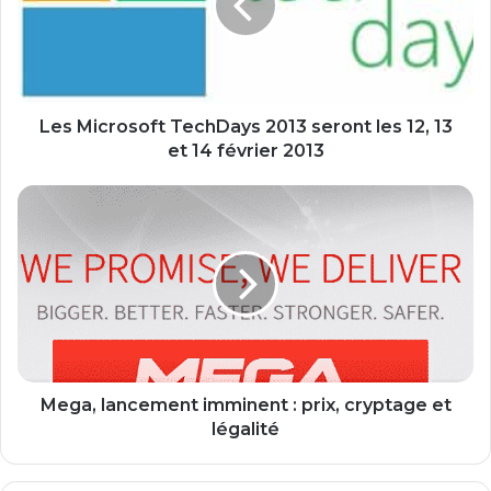
i
c
r
o
s
o
Les Microsoft TechDays 2013 seront les 12, 13
f
et 14 février 2013
t
T
M
e
e
c
g
h
a
D
,
a
l
y
a
s
n
2
c
0
e
Mega, lancement imminent : prix, cryptage et
1
m
légalité
3
e
s
n