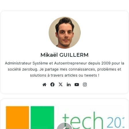
Mikaël GUILLERM
Administrateur Système et Autoentrepreneur depuis 2009 pour la
société zerobug. Je partage mes connaissances, problèmes et
solutions à travers articles ou tweets !
We
Fa
X
Lin
Yo
Ins
bsi
ce
ke
uT
tag
te
bo
din
ub
ra
ok
e
m
L
e
s
M