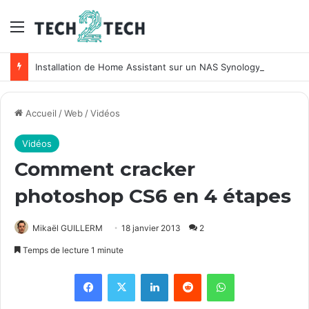
Menu
Installation de Home Assistant sur un NAS Synology
Accueil
/
Web
/
Vidéos
Vidéos
Comment cracker
photoshop CS6 en 4 étapes
Mikaël GUILLERM
18 janvier 2013
2
Temps de lecture 1 minute
Facebook
X
Linkedin
Reddit
WhatsApp