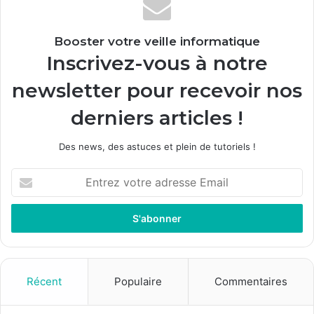
Booster votre veille informatique
Inscrivez-vous à notre
newsletter pour recevoir nos
derniers articles !
Des news, des astuces et plein de tutoriels !
E
n
t
r
e
z
v
o
Récent
Populaire
Commentaires
t
r