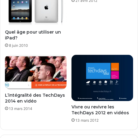
21 avril 2012
é
b
l
o
q
Quel âge pour utiliser un
u
iPad?
é
8 juin 2010
p
o
u
r
v
i
o
l
L’intégralité des TechDays
a
2014 en vidéo
t
Vivre ou revivre les
13 mars 2014
i
TechDays 2012 en vidéos
o
13 mars 2012
n
d
e