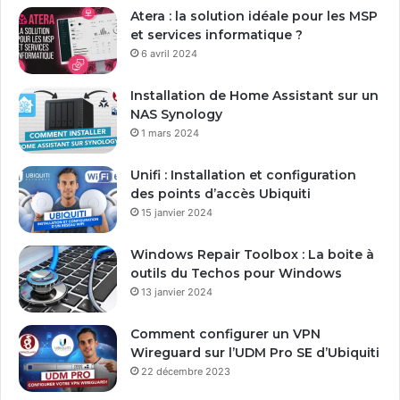
e
Atera : la solution idéale pour les MSP
a
et services informatique ?
d
6 avril 2024
r
e
Installation de Home Assistant sur un
s
NAS Synology
s
1 mars 2024
e
E
Unifi : Installation et configuration
m
des points d’accès Ubiquiti
a
15 janvier 2024
i
l
Windows Repair Toolbox : La boite à
outils du Techos pour Windows
13 janvier 2024
Comment configurer un VPN
Wireguard sur l’UDM Pro SE d’Ubiquiti
22 décembre 2023