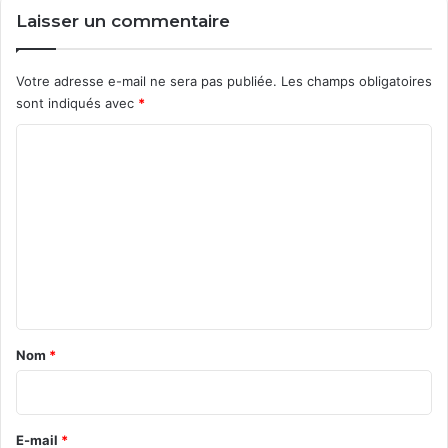
l
Laisser un commentaire
a
l
o
Votre adresse e-mail ne sera pas publiée.
Les champs obligatoires
i
sont indiqués avec
*
f
C
r
a
o
n
m
ç
a
m
i
e
s
n
e
t
a
Nom
*
i
r
e
E-mail
*