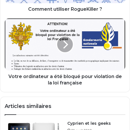
t
i
Comment utiliser RogueKiller ?
l
i
V
s
o
e
t
r
r
R
e
o
o
g
r
u
d
e
i
K
n
Votre ordinateur a été bloqué pour violation de
i
a
la loi française
l
t
l
e
e
u
Articles similaires
r
r
?
a
é
Cyprien et les geeks
t