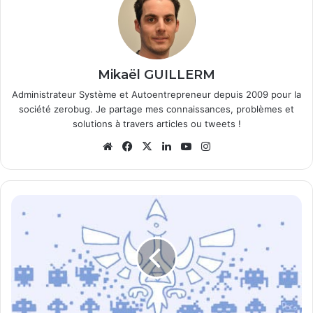
Mikaël GUILLERM
Administrateur Système et Autoentrepreneur depuis 2009 pour la
société zerobug. Je partage mes connaissances, problèmes et
solutions à travers articles ou tweets !
We
Fa
X
Lin
Yo
Ins
bsi
ce
ke
uT
tag
te
bo
din
ub
ra
ok
e
m
C
o
m
m
e
n
t
u