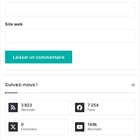
*
Site web
A
l
Suivez-nous !
t
e
3 823
7 254
r
Abonnés
Fans
n
a
0
149k
Followers
Abonnés
t