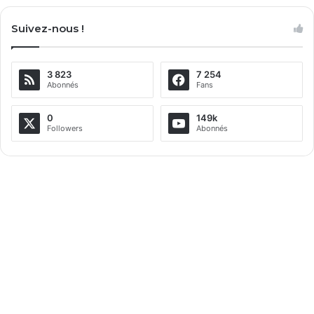
l
Suivez-nous !
t
e
3 823
7 254
r
Abonnés
Fans
n
a
0
149k
Followers
Abonnés
t
i
v
e
: