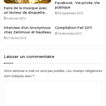
b
Facebook : Vie privée, Vie
l
publique
Faire de la musique avec
e
un lecteur de disquette…
28 septembre 2012
!
4 janvier 2012
Interview d’un Anonymous
Compilation Fail 2011
chez Zemmour et Naulleau
19 décembre 2011
21 février 2012
Laisser un commentaire
Votre adresse e-mail ne sera pas publiée.
Les champs obligatoires
sont indiqués avec
*
C
o
m
m