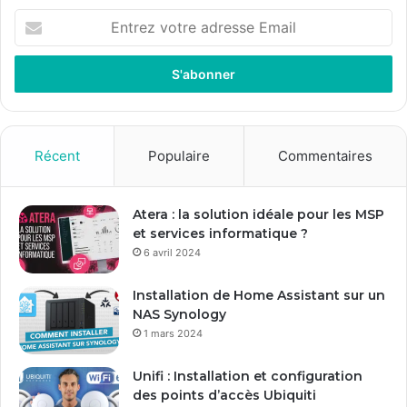
E
n
t
r
e
z
v
o
Récent
Populaire
Commentaires
t
r
e
Atera : la solution idéale pour les MSP
a
et services informatique ?
d
6 avril 2024
r
e
Installation de Home Assistant sur un
s
NAS Synology
s
1 mars 2024
e
E
Unifi : Installation et configuration
m
des points d’accès Ubiquiti
a