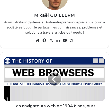
Mikaël GUILLERM
Administrateur Système et Autoentrepreneur depuis 2009 pour la
société zerobug. Je partage mes connaissances, problèmes et
solutions à travers articles ou tweets !
We
Fa
X
Lin
Yo
Ins
bsi
ce
ke
uT
tag
te
bo
din
ub
ra
ok
e
m
L
e
s
n
a
v
i
g
a
t
Les navigateurs web de 1994 à nos jours