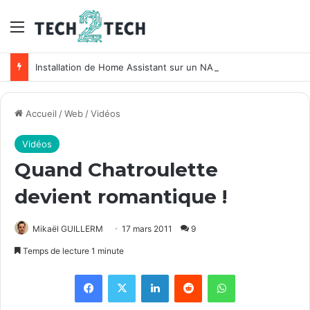
Menu
Installation de Home Assistant sur un NAS Synology
Accueil
/
Web
/
Vidéos
Vidéos
Quand Chatroulette
devient romantique !
Mikaël GUILLERM
17 mars 2011
9
Temps de lecture 1 minute
Facebook
X
Linkedin
Reddit
WhatsApp