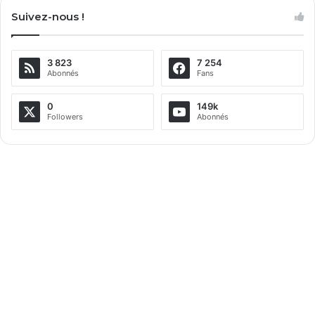
l
Suivez-nous !
t
e
3 823
7 254
r
Abonnés
Fans
n
a
0
149k
Followers
Abonnés
t
i
v
e
: