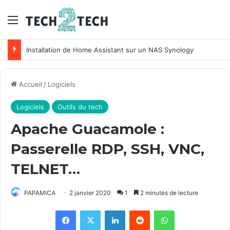
Menu
Installation de Home Assistant sur un NAS Synology
Accueil
/
Logiciels
Logiciels
Outils du tech
Apache Guacamole :
Passerelle RDP, SSH, VNC,
TELNET…
PAPAMICA
2 janvier 2020
1
2 minutes de lecture
Facebook
X
Linkedin
Reddit
WhatsApp