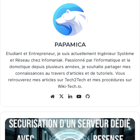
PAPAMICA
Etudiant et Entrepreneur, je suis actuellement Ingénieur Système
et Réseau chez Infomaniak. Passionné par l'informatique et la
domotique depuis plusieurs années, je souhaite partager mes
connaissances au travers d'articles et de tutoriels. Vous
retrouverez mes articles sur
Tech2Tech
et mes procédures sur
Wiki-Tech.io
.
Website
X
Linkedin
YouTube
GitHub
Sécuriser
un
serveur