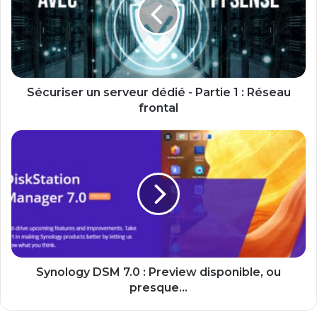
dédié
-
Partie
1
:
Réseau
frontal
Sécuriser un serveur dédié - Partie 1 : Réseau
frontal
Synology
DSM
7.0
:
Preview
disponible,
ou
presque...
Synology DSM 7.0 : Preview disponible, ou
presque...