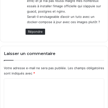
être) et je n’ai pas réussi malgré mes nombreux
essais à installer l’image officielle qui s’appuie sur
guacd, postgres et nginx.
Serait-il envisageable d’avoir un tuto avec un
docker-compose à jour avec ces images plutôt ?
Répondre
Laisser un commentaire
Votre adresse e-mail ne sera pas publiée.
Les champs obligatoires
sont indiqués avec
*
C
o
m
m