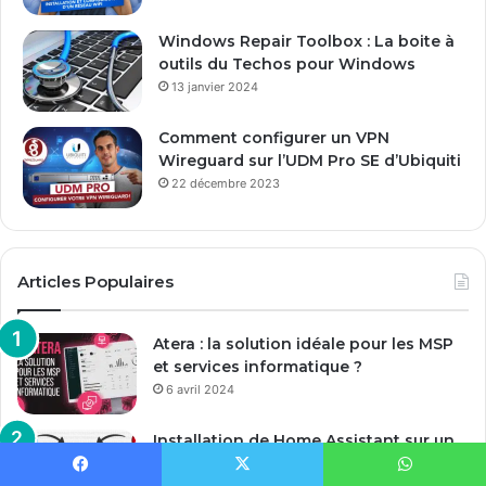
Windows Repair Toolbox : La boite à
outils du Techos pour Windows
13 janvier 2024
Comment configurer un VPN
Wireguard sur l’UDM Pro SE d’Ubiquiti
22 décembre 2023
Articles Populaires
Atera : la solution idéale pour les MSP
et services informatique ?
6 avril 2024
Installation de Home Assistant sur un
NAS Synology
Facebook
X
WhatsApp
1 mars 2024