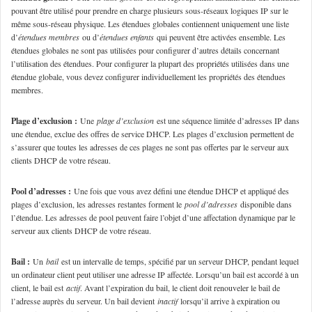
pouvant être utilisé pour prendre en charge plusieurs sous-réseaux logiques IP sur le
même sous-réseau physique. Les étendues globales contiennent uniquement une liste
d’
étendues membres
ou d’
étendues enfants
qui peuvent être activées ensemble. Les
étendues globales ne sont pas utilisées pour configurer d’autres détails concernant
l’utilisation des étendues. Pour configurer la plupart des propriétés utilisées dans une
étendue globale, vous devez configurer individuellement les propriétés des étendues
membres.
Plage d’exclusion :
Une
plage d’exclusion
est une séquence limitée d’adresses IP dans
une étendue, exclue des offres de service DHCP. Les plages d’exclusion permettent de
s’assurer que toutes les adresses de ces plages ne sont pas offertes par le serveur aux
clients DHCP de votre réseau.
Pool d’adresses :
Une fois que vous avez défini une étendue DHCP et appliqué des
plages d’exclusion, les adresses restantes forment le
pool d’adresses
disponible dans
l’étendue. Les adresses de pool peuvent faire l’objet d’une affectation dynamique par le
serveur aux clients DHCP de votre réseau.
Bail :
Un
bail
est un intervalle de temps, spécifié par un serveur DHCP, pendant lequel
un ordinateur client peut utiliser une adresse IP affectée. Lorsqu’un bail est accordé à un
client, le bail est
actif
. Avant l’expiration du bail, le client doit renouveler le bail de
l’adresse auprès du serveur. Un bail devient
inactif
lorsqu’il arrive à expiration ou