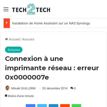
Menu
Installation de Home Assistant sur un NAS Synology
Accueil
/
Astuces
Astuces
Connexion à une
imprimante réseau : erreur
0x0000007e
Mikaël GUILLERM
30 décembre 2014
0
Moins d’une minute
Facebook
X
Linkedin
Reddit
WhatsApp