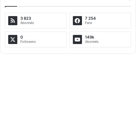
t
e
3 823
7 254
r
Abonnés
Fans
n
a
0
149k
Followers
Abonnés
t
i
v
e
: