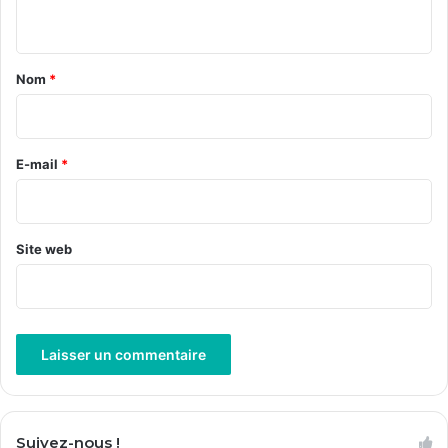
n
t
a
Nom
*
i
r
e
E-mail
*
*
Site web
A
l
Suivez-nous !