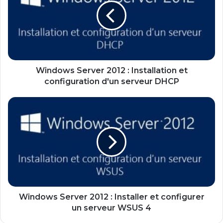
d
o
w
s
S
e
r
Windows Server 2012 : Installation et
v
configuration d'un serveur DHCP
e
r
W
2
i
0
n
1
d
2
o
:
w
I
s
n
S
s
e
t
r
Windows Server 2012 : Installer et configurer
a
v
un serveur WSUS 4
l
e