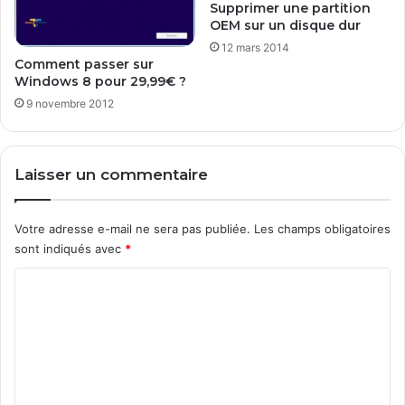
i
Supprimer une partition
'
g
OEM sur un disque dur
u
u
12 mars 2014
n
r
Comment passer sur
s
e
Windows 8 pour 29,99€ ?
e
r
9 novembre 2012
r
u
v
n
e
s
u
Laisser un commentaire
e
r
r
D
v
H
Votre adresse e-mail ne sera pas publiée.
Les champs obligatoires
e
C
sont indiqués avec
*
u
P
r
C
W
S
o
U
m
S
m
4
e