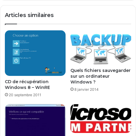
l
r
a
2
Articles similaires
t
0
i
1
o
2
n
:
e
I
t
n
c
s
o
t
n
a
Quels fichiers sauvegarder
f
l
sur un ordinateur
i
l
CD de récupération
Windows ?
g
e
Windows 8 – WinRE
8 janvier 2014
u
r
20 septembre 2011
r
e
a
t
t
c
i
o
o
n
n
f
d