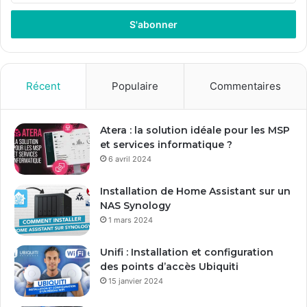
t
r
e
z
v
o
Récent
Populaire
Commentaires
t
r
e
Atera : la solution idéale pour les MSP
a
et services informatique ?
d
6 avril 2024
r
e
Installation de Home Assistant sur un
s
NAS Synology
s
1 mars 2024
e
E
Unifi : Installation et configuration
m
des points d’accès Ubiquiti
a
15 janvier 2024
i
l