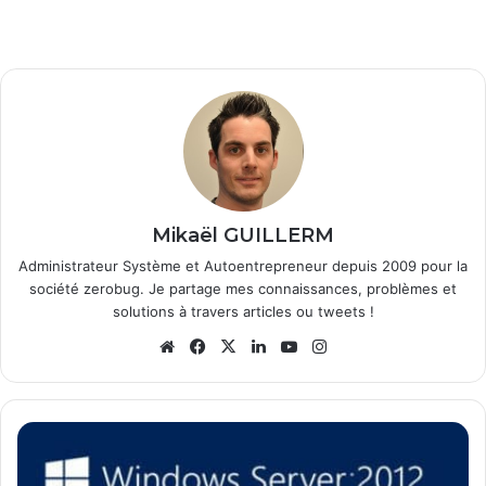
Mikaël GUILLERM
Administrateur Système et Autoentrepreneur depuis 2009 pour la
société zerobug. Je partage mes connaissances, problèmes et
solutions à travers articles ou tweets !
We
Fa
X
Lin
Yo
Ins
bsi
ce
ke
uT
tag
te
bo
din
ub
ra
ok
e
m
W
i
n