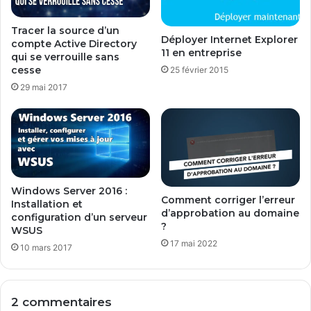
G
p
E
a
Tracer la source d’un
S
Déployer Internet Explorer
compte Active Directory
c
T
11 en entreprise
qui se verrouille sans
k
I
cesse
25 février 2015
a
O
g
29 mai 2017
N
e
D
A
U
d
T
o
E
b
M
e
P
R
Windows Server 2016 :
S
Comment corriger l’erreur
Installation et
e
E
d’approbation au domaine
configuration d’un serveur
a
T
?
WSUS
d
D
17 mai 2022
e
10 mars 2017
E
r
S
X
P
I
R
2 commentaires
e
I