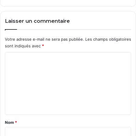
Laisser un commentaire
Votre adresse e-mail ne sera pas publiée.
Les champs obligatoires
sont indiqués avec
*
C
o
m
m
e
n
t
a
Nom
*
i