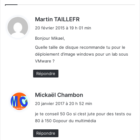
n
O
v
R
u
d
I
Martin TAILLEFR
e
T
i
20 février 2015 à 19 h 01 min
d
É
t
'
S
Bonjour Mikael,
u
:
Quelle taille de disque recommande tu pour le
n
déploiement d’image windows pour un lab sous
d
VMware ?
é
p
Répondre
l
o
i
d
Mickaël Chambon
e
i
m
20 janvier 2017 à 20 h 52 min
t
e
je te conseil 50 Go si c’est jute pour des tests ou
n
80 à 150 Gopour du multimédia
:
t
Répondre