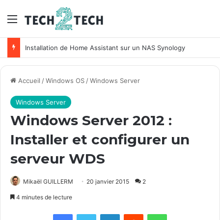
Menu
Unifi : Installation et configuration des points d’accès Ubiquiti
Accueil
/
Windows OS
/
Windows Server
Windows Server
Windows Server 2012 :
Installer et configurer un
serveur WDS
Mikaël GUILLERM
20 janvier 2015
2
4 minutes de lecture
Facebook
X
Linkedin
Reddit
WhatsApp