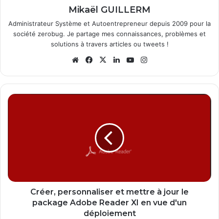
Mikaël GUILLERM
Administrateur Système et Autoentrepreneur depuis 2009 pour la
société zerobug. Je partage mes connaissances, problèmes et
solutions à travers articles ou tweets !
We
Fa
X
Lin
Yo
Ins
bsi
ce
ke
uT
tag
te
bo
din
ub
ra
ok
e
m
C
r
é
e
r
,
p
e
r
s
Créer, personnaliser et mettre à jour le
o
package Adobe Reader XI en vue d'un
n
déploiement