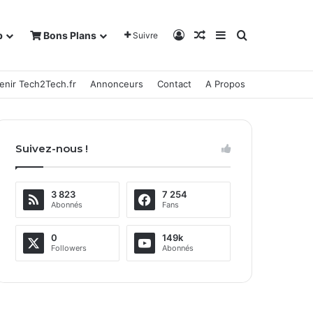
Connexion
Article Aléatoire
Sidebar (barre la
Rechercher
b
Bons Plans
Suivre
enir Tech2Tech.fr
Annonceurs
Contact
A Propos
Suivez-nous !
3 823
7 254
Abonnés
Fans
0
149k
Followers
Abonnés