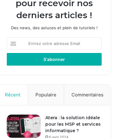
pour recevoir nos
derniers articles !
Des news, des astuces et plein de tutoriels !
E
n
t
r
e
z
v
o
t
Récent
Populaire
Commentaires
r
e
a
Atera : la solution idéale
d
pour les MSP et services
r
informatique ?
e
s
6 avril 2024