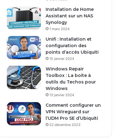
s
Installation de Home
e
Assistant sur un NAS
E
Synology
m
1 mars 2024
a
i
Unifi : Installation et
l
configuration des
points d’accès Ubiquiti
15 janvier 2024
Windows Repair
Toolbox : La boite à
outils du Techos pour
Windows
13 janvier 2024
Comment configurer un
VPN Wireguard sur
l’UDM Pro SE d’Ubiquiti
22 décembre 2023