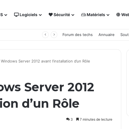
OS
Logiciels
Sécurité
Matériels
We
 NAS Synology
Forum des techs
Annuaire
Sout
 Windows Server 2012 avant l’installation d’un Rôle
ws Server 2012
tion d’un Rôle
3
7 minutes de lecture