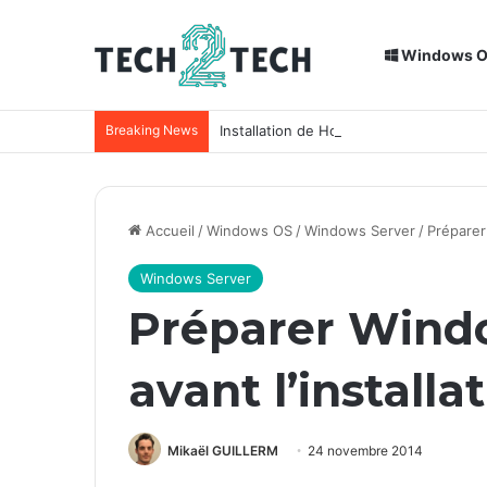
Windows 
Breaking News
Installation de Home Assistant sur un
Accueil
/
Windows OS
/
Windows Server
/
Préparer
Windows Server
Préparer Windo
avant l’installa
Mikaël GUILLERM
24 novembre 2014