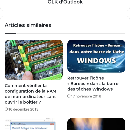
r
t
OLK d’Outlook
t
n
e
e
s
t
Articles similaires
m
t
é
o
m
y
o
e
i
r
r
l
e
e
e
d
t
o
Retrouver l’icône
c
s
« Bureau » dans la barre
Comment vérifier la
l
s
des tâches Windows
configuration de la RAM
é
i
17 novembre 2016
de mon ordinateur sans
s
e
ouvrir le boîtier ?
u
r
16 décembre 2013
s
t
b
e
m
p