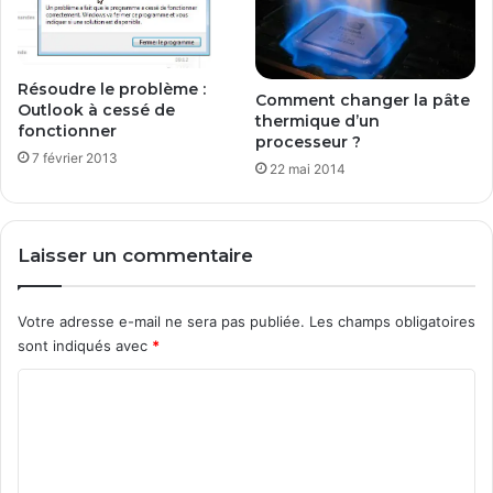
o
r
a
Résoudre le problème :
i
Comment changer la pâte
Outlook à cessé de
r
thermique d’un
fonctionner
e
processeur ?
7 février 2013
O
22 mai 2014
L
K
d
’
Laisser un commentaire
O
u
t
Votre adresse e-mail ne sera pas publiée.
Les champs obligatoires
l
sont indiqués avec
*
o
C
o
k
o
m
m