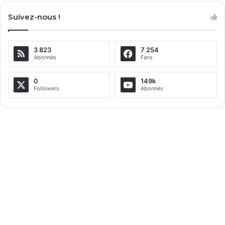
l
Suivez-nous !
t
e
3 823
7 254
r
Abonnés
Fans
n
a
0
149k
Followers
Abonnés
t
i
v
e
: