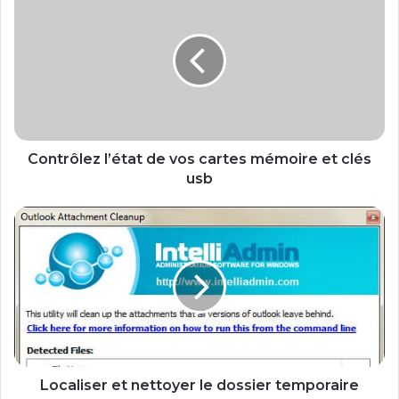
o
n
t
r
ô
l
e
z
l
Contrôlez l’état de vos cartes mémoire et clés
’
usb
é
t
L
a
o
t
c
d
a
e
l
v
i
o
s
s
e
c
r
a
e
Localiser et nettoyer le dossier temporaire