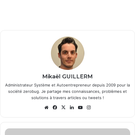
Mikaël GUILLERM
Administrateur Système et Autoentrepreneur depuis 2009 pour la
société zerobug. Je partage mes connaissances, problèmes et
solutions à travers articles ou tweets !
We
Fa
X
Lin
Yo
Ins
bsi
ce
ke
uT
tag
te
bo
din
ub
ra
ok
e
m
C