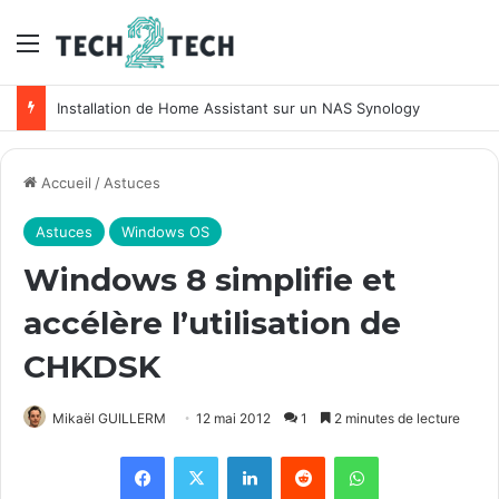
Menu
Installation de Home Assistant sur un NAS Synology
Accueil
/
Astuces
Astuces
Windows OS
Windows 8 simplifie et
accélère l’utilisation de
CHKDSK
Mikaël GUILLERM
12 mai 2012
1
2 minutes de lecture
Facebook
X
Linkedin
Reddit
WhatsApp