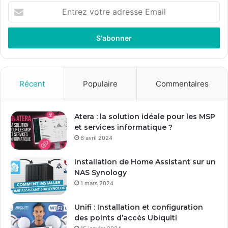
E
n
t
r
e
z
v
o
Récent
Populaire
Commentaires
t
r
e
Atera : la solution idéale pour les MSP
a
et services informatique ?
d
6 avril 2024
r
e
Installation de Home Assistant sur un
s
NAS Synology
s
1 mars 2024
e
E
Unifi : Installation et configuration
m
des points d’accès Ubiquiti
a