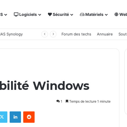
OS
Logiciels
Sécurité
Matériels
We
 NAS Synology
Forum des techs
Annuaire
Sout
abilité Windows
1
Temps de lecture 1 minute
X
Linkedin
Reddit