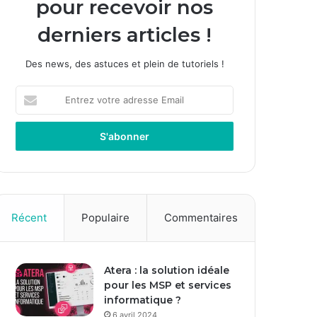
pour recevoir nos
derniers articles !
Des news, des astuces et plein de tutoriels !
E
n
t
r
e
z
v
o
t
Récent
Populaire
Commentaires
r
e
a
Atera : la solution idéale
d
pour les MSP et services
r
informatique ?
e
s
6 avril 2024