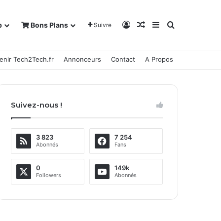
Connexion
Article Aléatoire
Sidebar (barre la
Rechercher
b
Bons Plans
Suivre
enir Tech2Tech.fr
Annonceurs
Contact
A Propos
Suivez-nous !
3 823
7 254
Abonnés
Fans
0
149k
Followers
Abonnés