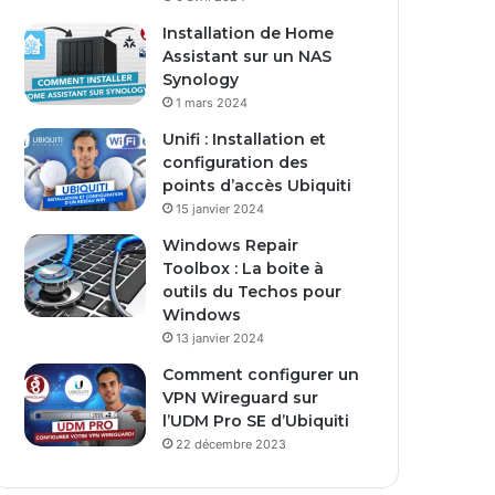
s
Installation de Home
e
Assistant sur un NAS
E
Synology
m
1 mars 2024
a
i
Unifi : Installation et
l
configuration des
points d’accès Ubiquiti
15 janvier 2024
Windows Repair
Toolbox : La boite à
outils du Techos pour
Windows
13 janvier 2024
Comment configurer un
VPN Wireguard sur
l’UDM Pro SE d’Ubiquiti
22 décembre 2023