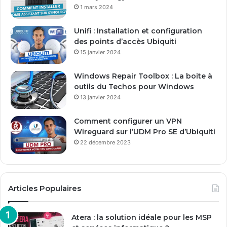
s
1 mars 2024
e
E
Unifi : Installation et configuration
m
des points d’accès Ubiquiti
a
15 janvier 2024
i
l
Windows Repair Toolbox : La boite à
outils du Techos pour Windows
13 janvier 2024
Comment configurer un VPN
Wireguard sur l’UDM Pro SE d’Ubiquiti
22 décembre 2023
Articles Populaires
Atera : la solution idéale pour les MSP