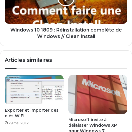
s
w
e
s
à
1
j
0
o
1
Windows 10 1809 : Réinstallation complète de
u
8
Windows // Clean Install
r
0
v
9
e
:
Articles similaires
r
R
s
é
W
i
i
n
n
s
d
t
o
a
w
l
s
Exporter et importer des
l
clés WiFi
1
a
Microsoft invite à
0
t
29 mai 2012
délaisser Windows XP
O
i
pour Windows 7