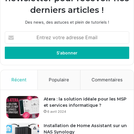
derniers articles !
Des news, des astuces et plein de tutoriels !
E
n
t
r
e
z
v
o
Récent
Populaire
Commentaires
t
r
e
Atera : la solution idéale pour les MSP
a
et services informatique ?
d
6 avril 2024
r
e
Installation de Home Assistant sur un
s
NAS Synology