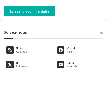
A
l
Suivez-nous !
t
e
3 823
7 254
r
Abonnés
Fans
n
a
0
149k
Followers
Abonnés
t
i
v
e
: