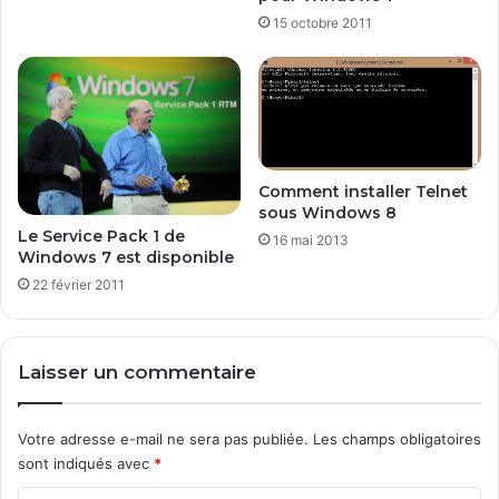
c
o
15 octobre 2011
t
n
o
c
b
o
e
m
r
p
2
l
0
è
Comment installer Telnet
1
t
sous Windows 8
8
e
Le Service Pack 1 de
16 mai 2013
U
d
Windows 7 est disponible
p
e
22 février 2011
d
W
a
i
t
n
e
d
Laisser un commentaire
?
o
w
s
Votre adresse e-mail ne sera pas publiée.
Les champs obligatoires
/
sont indiqués avec
*
/