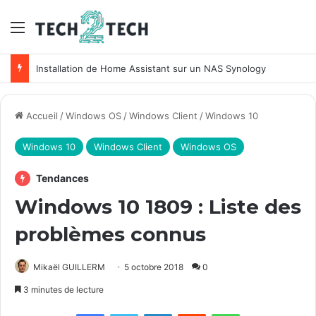
Menu
Installation de Home Assistant sur un NAS Synology
Accueil
/
Windows OS
/
Windows Client
/
Windows 10
Windows 10
Windows Client
Windows OS
Tendances
Windows 10 1809 : Liste des
problèmes connus
Mikaël GUILLERM
5 octobre 2018
0
3 minutes de lecture
Facebook
X
Linkedin
Reddit
WhatsApp