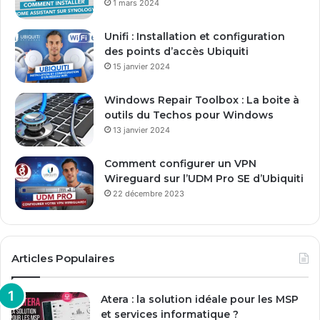
1 mars 2024
e
E
Unifi : Installation et configuration
m
des points d’accès Ubiquiti
a
15 janvier 2024
i
l
Windows Repair Toolbox : La boite à
outils du Techos pour Windows
13 janvier 2024
Comment configurer un VPN
Wireguard sur l’UDM Pro SE d’Ubiquiti
22 décembre 2023
Articles Populaires
Atera : la solution idéale pour les MSP
et services informatique ?