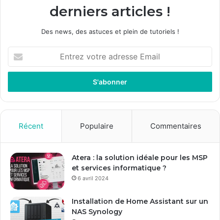
derniers articles !
Des news, des astuces et plein de tutoriels !
E
n
t
r
e
z
v
o
Récent
Populaire
Commentaires
t
r
e
Atera : la solution idéale pour les MSP
a
et services informatique ?
d
6 avril 2024
r
e
Installation de Home Assistant sur un
s
NAS Synology
s