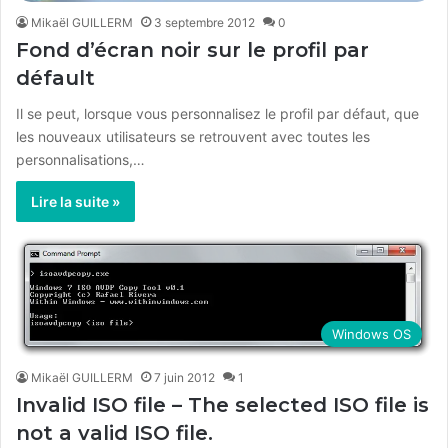
Mikaël GUILLERM
3 septembre 2012
0
Fond d’écran noir sur le profil par
défault
Il se peut, lorsque vous personnalisez le profil par défaut, que
les nouveaux utilisateurs se retrouvent avec toutes les
personnalisations,…
Lire la suite »
Windows OS
Mikaël GUILLERM
7 juin 2012
1
Invalid ISO file – The selected ISO file is
not a valid ISO file.