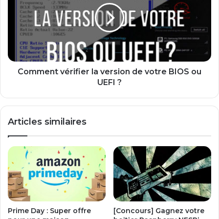
version
de
votre
BIOS
ou
UEFI
?
Comment vérifier la version de votre BIOS ou
UEFI ?
Articles similaires
Prime Day : Super offre
[Concours] Gagnez votre