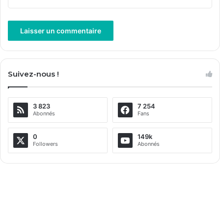
A
l
Suivez-nous !
t
e
3 823
7 254
r
Abonnés
Fans
n
a
0
149k
Followers
Abonnés
t
i
v
e
: