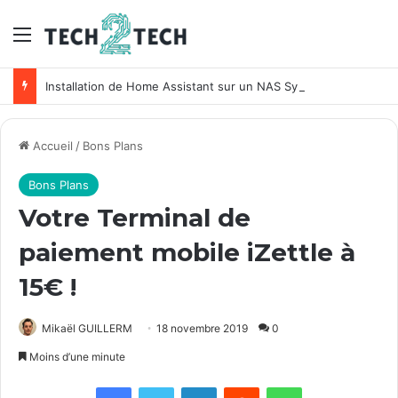
Menu
Installation de Home Assistant sur un NAS Synology
Accueil
/
Bons Plans
Bons Plans
Votre Terminal de
paiement mobile iZettle à
15€ !
Mikaël GUILLERM
18 novembre 2019
0
Moins d’une minute
Facebook
X
Linkedin
Reddit
WhatsApp