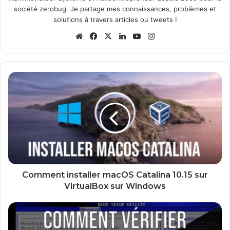
société zerobug. Je partage mes connaissances, problèmes et
solutions à travers articles ou tweets !
Website
Facebook
X
Linkedin
YouTube
Instagram
Comment
installer
macOS
Catalina
10.15
sur
VirtualBox
sur
Windows
Comment installer macOS Catalina 10.15 sur
VirtualBox sur Windows
Comment
vérifier
la