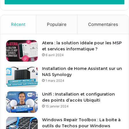
e
z
v
o
Récent
Populaire
Commentaires
t
r
e
Atera : la solution idéale pour les MSP
a
et services informatique ?
d
6 avril 2024
r
e
Installation de Home Assistant sur un
s
NAS Synology
s
1 mars 2024
e
E
Unifi : Installation et configuration
m
des points d’accès Ubiquiti
a
15 janvier 2024
i
l
Windows Repair Toolbox : La boite à
outils du Techos pour Windows