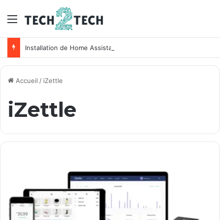
Menu
Installation de Home Assistant sur un NAS Synology
Accueil
/
iZettle
iZettle