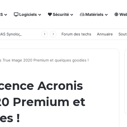
OS
Logiciels
Sécurité
Matériels
We
 NAS Synology
Forum des techs
Annuaire
Sout
is True Image 2020 Premium et quelques goodies !
icence Acronis
20 Premium et
es !