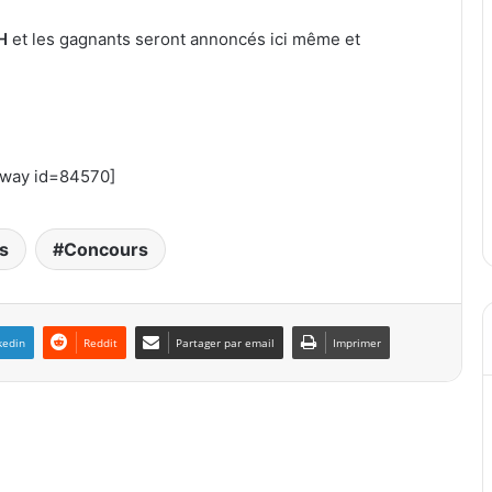
H
et les gagnants seront annoncés ici même et
away id=84570]
s
Concours
kedin
Reddit
Partager par email
Imprimer