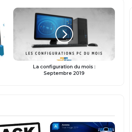
La
configuration
du
mois
:
Septembre
2019
La configuration du mois :
Septembre 2019