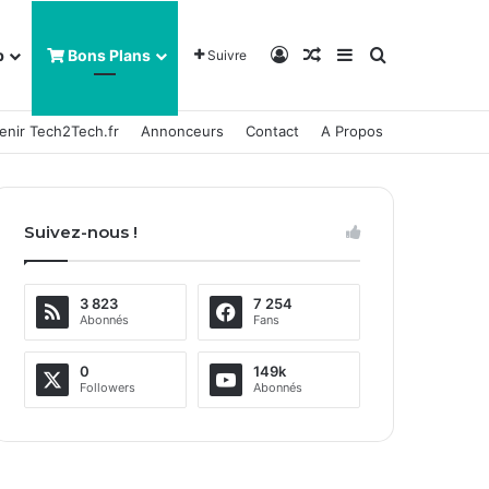
Connexion
Article Aléatoire
Sidebar (barre la
Rechercher
b
Bons Plans
Suivre
enir Tech2Tech.fr
Annonceurs
Contact
A Propos
Suivez-nous !
3 823
7 254
Abonnés
Fans
0
149k
Followers
Abonnés