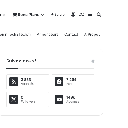
Connexion
Article Aléatoire
Sidebar (barre la
Rechercher
b
Bons Plans
Suivre
enir Tech2Tech.fr
Annonceurs
Contact
A Propos
Suivez-nous !
3 823
7 254
Abonnés
Fans
0
149k
Followers
Abonnés