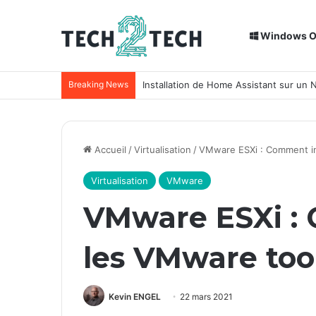
Windows 
Breaking News
Installation de Home Assistant sur un
Accueil
/
Virtualisation
/
VMware ESXi : Comment ins
Virtualisation
VMware
VMware ESXi : 
les VMware tool
Kevin ENGEL
22 mars 2021