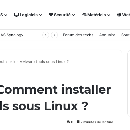
OS
Logiciels
Sécurité
Matériels
We
 NAS Synology
Forum des techs
Annuaire
Sout
taller les VMware tools sous Linux ?
Comment installer
s sous Linux ?
0
2 minutes de lecture