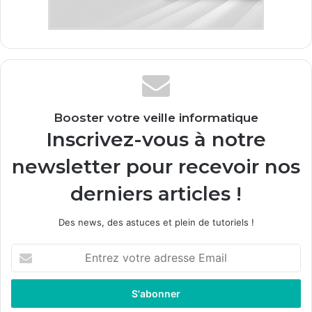
Booster votre veille informatique
Inscrivez-vous à notre
newsletter pour recevoir nos
derniers articles !
Des news, des astuces et plein de tutoriels !
E
n
t
r
e