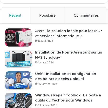
z
v
o
Récent
Populaire
Commentaires
t
r
e
Atera : la solution idéale pour les MSP
a
et services informatique ?
d
6 avril 2024
r
e
Installation de Home Assistant sur un
s
NAS Synology
s
1 mars 2024
e
E
Unifi : Installation et configuration
m
des points d’accès Ubiquiti
a
15 janvier 2024
i
l
Windows Repair Toolbox : La boite à
outils du Techos pour Windows
13 janvier 2024