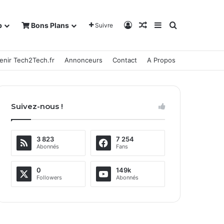
Connexion
Article Aléatoire
Sidebar (barre la
Rechercher
b
Bons Plans
Suivre
enir Tech2Tech.fr
Annonceurs
Contact
A Propos
Suivez-nous !
3 823
7 254
Abonnés
Fans
0
149k
Followers
Abonnés