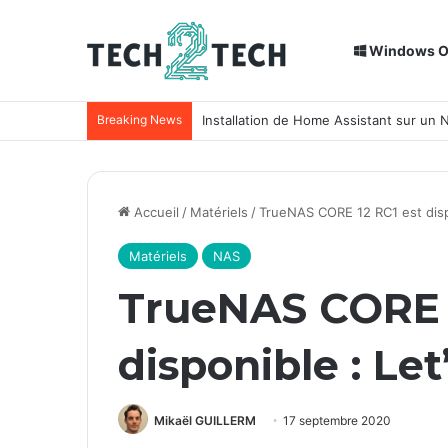
Windows 
Breaking News
Installation de Home Assistant sur un
Accueil
/
Matériels
/
TrueNAS CORE 12 RC1 est dispo
Matériels
NAS
TrueNAS CORE 1
disponible : Let
Mikaël GUILLERM
17 septembre 2020