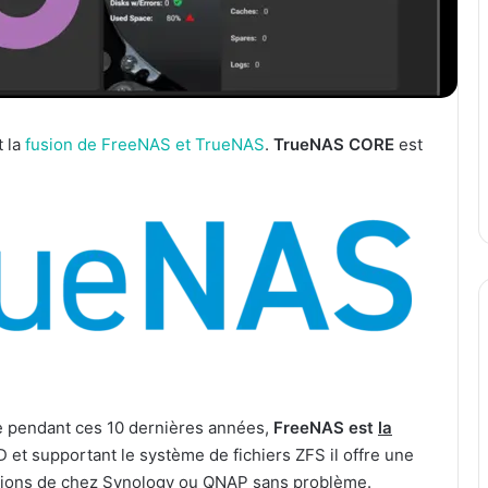
 la
fusion de FreeNAS et TrueNAS
.
TrueNAS CORE
est
te pendant ces 10 dernières années,
FreeNAS est
la
et supportant le système de fichiers ZFS il offre une
utions de chez Synology ou QNAP sans problème.