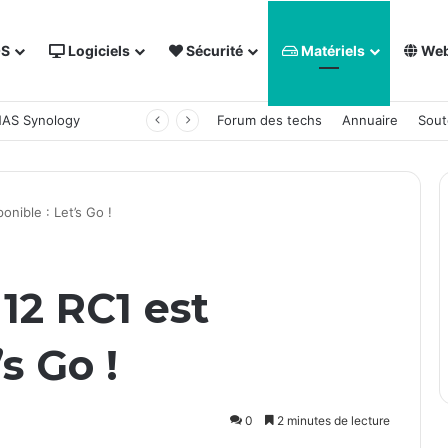
OS
Logiciels
Sécurité
Matériels
We
 NAS Synology
Forum des techs
Annuaire
Sout
nible : Let’s Go !
2 RC1 est
’s Go !
0
2 minutes de lecture