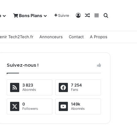
Connexion
Article Aléatoire
Sidebar (barre la
Rechercher
b
Bons Plans
Suivre
enir Tech2Tech.fr
Annonceurs
Contact
A Propos
Suivez-nous !
3 823
7 254
Abonnés
Fans
0
149k
Followers
Abonnés