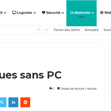
OS
Logiciels
Sécurité
Matériels
We
 NAS Synology
Forum des techs
Annuaire
Sout
ques sans PC
1
Temps de lecture 1 minute
X
Linkedin
Reddit