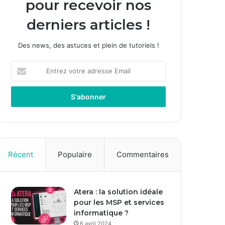
pour recevoir nos
derniers articles !
Des news, des astuces et plein de tutoriels !
E
n
t
r
e
z
v
o
t
Récent
Populaire
Commentaires
r
e
a
Atera : la solution idéale
d
pour les MSP et services
r
informatique ?
e
s
6 avril 2024