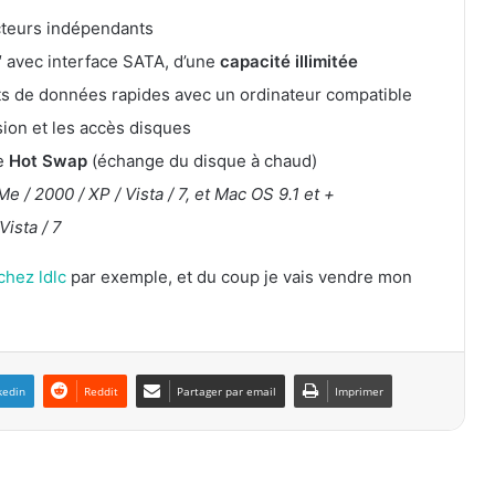
ecteurs indépendants
″ avec interface SATA, d’une
capacité illimitée
rts de données rapides avec un ordinateur compatible
sion et les accès disques
le
Hot Swap
(échange du disque à chaud)
 / 2000 / XP / Vista / 7, et Mac OS 9.1 et +
ista / 7
chez ldlc
par exemple, et du coup je vais vendre mon
kedin
Reddit
Partager par email
Imprimer