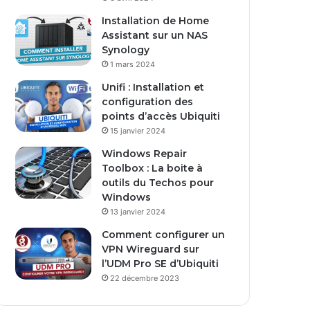
s
Installation de Home
e
Assistant sur un NAS
E
Synology
m
1 mars 2024
a
i
Unifi : Installation et
l
configuration des
points d’accès Ubiquiti
15 janvier 2024
Windows Repair
Toolbox : La boite à
outils du Techos pour
Windows
13 janvier 2024
Comment configurer un
VPN Wireguard sur
l’UDM Pro SE d’Ubiquiti
22 décembre 2023