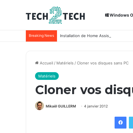
Windows 
Breaking News
Installation de Home Assistant sur un
Accueil
/
Matériels
/
Cloner vos disques sans PC
Matériels
Cloner vos dis
Mikaël GUILLERM
4 janvier 2012
Facebook