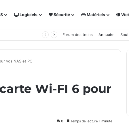
OS
Logiciels
Sécurité
Matériels
We
 NAS Synology
Forum des techs
Annuaire
Sout
our vos NAS et PC
carte Wi-FI 6 pour
0
Temps de lecture 1 minute