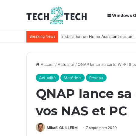
Windows 
Breaking News
Installation de Home Assistant sur un
Accueil
/
Actualité
/
QNAP lance sa carte Wi-FI 6 p
Actualité
Matériels
Réseau
QNAP lance sa 
vos NAS et PC
Mikaël GUILLERM
7 septembre 2020