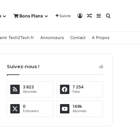
Connexion
Article Aléatoire
Sidebar (barre la
Rechercher
b
Bons Plans
Suivre
enir Tech2Tech.fr
Annonceurs
Contact
A Propos
Suivez-nous !
3 823
7 254
Abonnés
Fans
0
149k
Followers
Abonnés