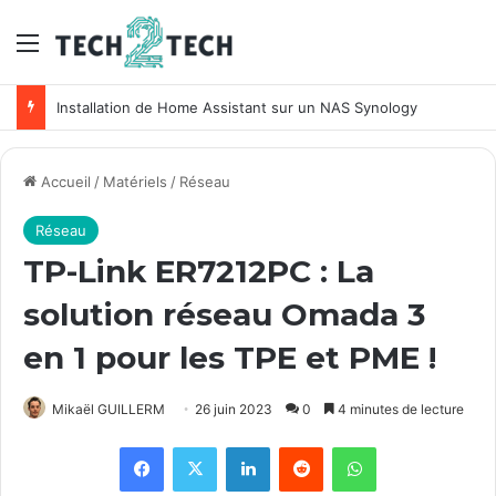
Menu
Installation de Home Assistant sur un NAS Synology
Accueil
/
Matériels
/
Réseau
Réseau
TP-Link ER7212PC : La
solution réseau Omada 3
en 1 pour les TPE et PME !
Mikaël GUILLERM
26 juin 2023
0
4 minutes de lecture
Facebook
X
Linkedin
Reddit
WhatsApp