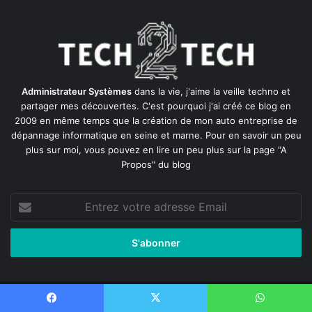
Administrateur Systèmes
dans la vie, j'aime la veille techno et
partager mes découvertes. C'est pourquoi j'ai créé ce blog en
2009 en même temps que la création de mon auto entreprise de
dépannage informatique en seine et marne
. Pour en savoir un peu
plus sur moi, vous pouvez en lire un peu plus sur la page
"A
Propos"
du blog
Entrez
votre
adresse
Email
© Copyright 2026, All Rights Reserved
Facebook
X
WhatsApp