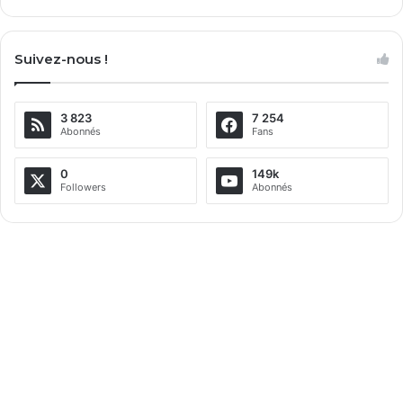
A
l
Suivez-nous !
t
e
3 823
7 254
r
Abonnés
Fans
n
a
0
149k
Followers
Abonnés
t
i
v
e
: