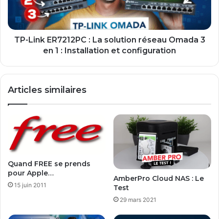
réseau
Omada
3
en
TP-Link ER7212PC : La solution réseau Omada 3
1
en 1 : Installation et configuration
:
Installation
et
Articles similaires
configuration
Quand FREE se prends
pour Apple…
AmberPro Cloud NAS : Le
15 juin 2011
Test
29 mars 2021