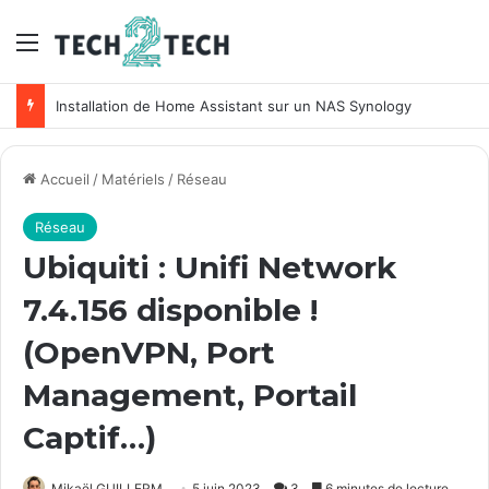
Menu
Installation de Home Assistant sur un NAS Synology
Accueil
/
Matériels
/
Réseau
Réseau
Ubiquiti : Unifi Network
7.4.156 disponible !
(OpenVPN, Port
Management, Portail
Captif…)
Mikaël GUILLERM
5 juin 2023
3
6 minutes de lecture