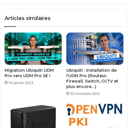
pour
les
TPE
Articles similaires
et
PME
!
Migration Ubiquiti UDM
Ubiquiti : Installation de
Pro vers UDM Pro SE !
l’UDM Pro (Routeur,
Firewall, Switch, CCTV et
14 janvier 2023
plus encore…)
30 novembre 2021