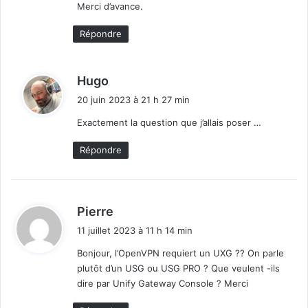
Merci d’avance.
Répondre
d
Hugo
i
20 juin 2023 à 21 h 27 min
t
Exactement la question que j’allais poser …
:
Répondre
d
Pierre
i
11 juillet 2023 à 11 h 14 min
t
Bonjour, l’OpenVPN requiert un UXG ?? On parle
plutôt d’un USG ou USG PRO ? Que veulent -ils
:
dire par Unify Gateway Console ? Merci