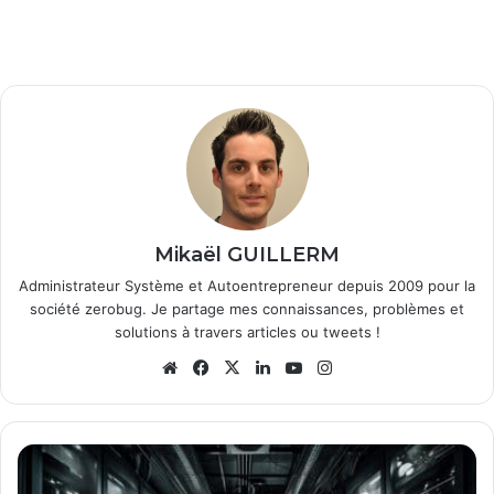
Mikaël GUILLERM
Administrateur Système et Autoentrepreneur depuis 2009 pour la
société zerobug. Je partage mes connaissances, problèmes et
solutions à travers articles ou tweets !
Website
Facebook
X
Linkedin
YouTube
Instagram
Comment
installer