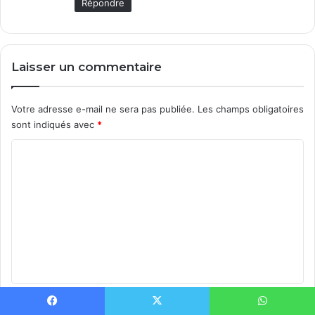
Répondre
Laisser un commentaire
Votre adresse e-mail ne sera pas publiée.
Les champs obligatoires
sont indiqués avec
*
C
o
m
m
e
n
t
a
Nom
*
Facebook
X
WhatsApp