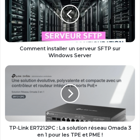
un
serveur
SFTP
sur
Windows
Server
Comment installer un serveur SFTP sur
Windows Server
TP-
Link
ER7212PC
:
La
solution
réseau
Omada
3
en
TP-Link ER7212PC : La solution réseau Omada 3
1
en 1 pour les TPE et PME !