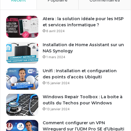
t
r
e
Atera : la solution idéale pour les MSP
a
et services informatique ?
d
6 avril 2024
r
e
Installation de Home Assistant sur un
s
NAS Synology
s
1 mars 2024
e
E
Unifi : Installation et configuration
m
des points d’accès Ubiquiti
a
15 janvier 2024
i
l
Windows Repair Toolbox : La boite à
outils du Techos pour Windows
13 janvier 2024
Comment configurer un VPN
Wireguard sur l’UDM Pro SE d’Ubiquiti