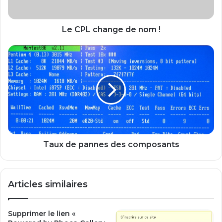
a
n
g
Le CPL change de nom !
e
d
T
e
a
n
u
o
x
m
d
!
e
p
a
n
n
Taux de pannes des composants
e
s
d
Articles similaires
e
s
c
Supprimer le lien «
o