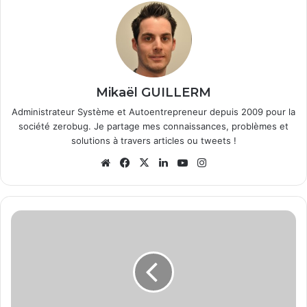
Mikaël GUILLERM
Administrateur Système et Autoentrepreneur depuis 2009 pour la
société zerobug. Je partage mes connaissances, problèmes et
solutions à travers articles ou tweets !
We
Fa
X
Lin
Yo
Ins
bsi
ce
ke
uT
tag
te
bo
din
ub
ra
ok
e
m
L
e
C
P
L
c
h