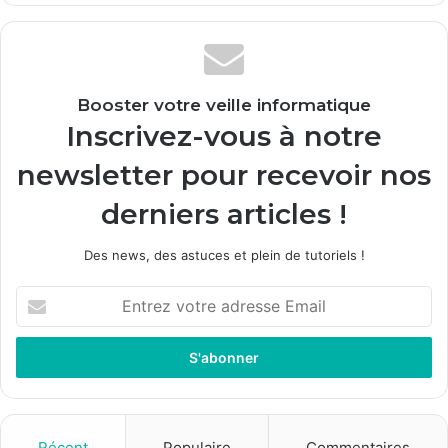
Booster votre veille informatique
Inscrivez-vous à notre
newsletter pour recevoir nos
derniers articles !
Des news, des astuces et plein de tutoriels !
E
n
t
r
e
z
v
o
Récent
Populaire
Commentaires