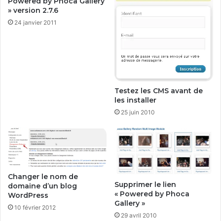
Powered by Phoca Gallery
m
» version 2.7.6
p
24 janvier 2011
o
s
a
n
t
s
Testez les CMS avant de
les installer
25 juin 2010
Changer le nom de
Supprimer le lien
domaine d’un blog
« Powered by Phoca
WordPress
Gallery »
10 février 2012
29 avril 2010