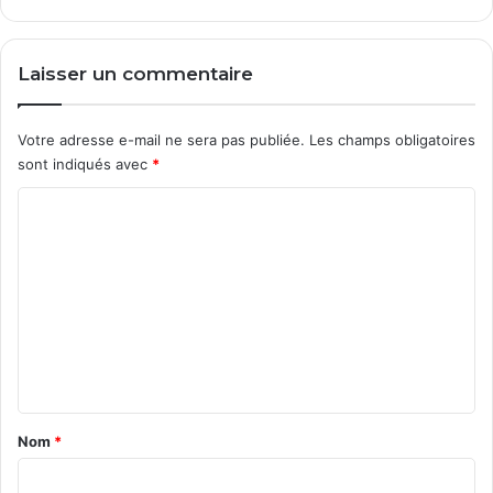
Laisser un commentaire
Votre adresse e-mail ne sera pas publiée.
Les champs obligatoires
sont indiqués avec
*
C
o
m
m
e
n
t
a
Nom
*
i