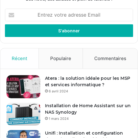
E
n
t
r
e
z
v
o
Récent
Populaire
Commentaires
t
r
e
Atera : la solution idéale pour les MSP
a
et services informatique ?
d
6 avril 2024
r
e
Installation de Home Assistant sur un
s
NAS Synology
s
1 mars 2024
e
E
Unifi : Installation et configuration
m