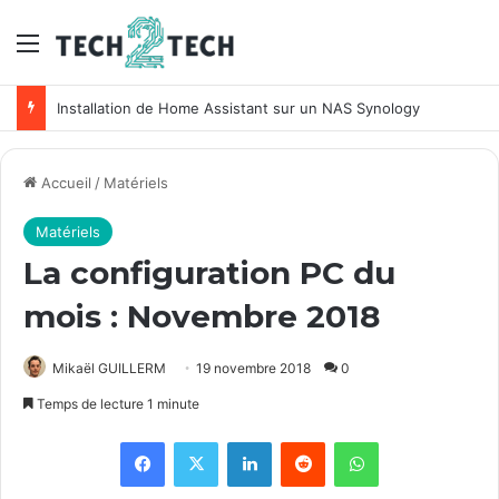
Menu
Unifi : Installation et configuration des points d’accès Ubiquiti
Accueil
/
Matériels
Matériels
La configuration PC du
mois : Novembre 2018
Mikaël GUILLERM
19 novembre 2018
0
Temps de lecture 1 minute
Facebook
X
Linkedin
Reddit
WhatsApp