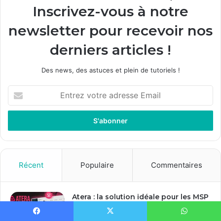
Inscrivez-vous à notre
newsletter pour recevoir nos
derniers articles !
Des news, des astuces et plein de tutoriels !
E
n
t
r
e
z
v
o
Récent
Populaire
Commentaires
t
r
e
Atera : la solution idéale pour les MSP
a
et services informatique ?
d
6 avril 2024