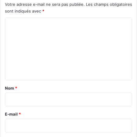
Votre adresse e-mail ne sera pas publiée.
Les champs obligatoires
n
sont indiqués avec
*
t
é
C
r
o
e
s
m
s
m
e
r
e
.
n
.
.
t
a
Nom
*
i
r
e
E-mail
*
*