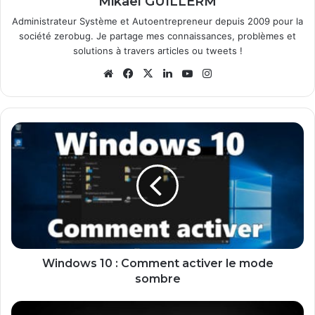
Mikaël GUILLERM
Administrateur Système et Autoentrepreneur depuis 2009 pour la
société zerobug. Je partage mes connaissances, problèmes et
solutions à travers articles ou tweets !
We
Fa
X
Lin
Yo
Ins
bsi
ce
ke
uT
tag
te
bo
din
ub
ra
ok
e
m
W
i
n
d
o
w
s
1
0
:
Windows 10 : Comment activer le mode
C
sombre
o
m
B