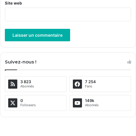
Site web
A
l
Suivez-nous !
t
e
3 823
7 254
r
Abonnés
Fans
n
a
0
149k
Followers
Abonnés
t
i
v