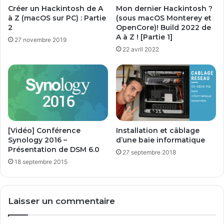
r
m
Créer un Hackintosh de A
Mon dernier Hackintosh ?
e
o
à Z (macOS sur PC) : Partie
(sous macOS Monterey et
s
2
OpenCore)! Build 2022 de
s
A à Z ! [Partie 1]
27 novembre 2019
u
22 avril 2022
s
c
e
p
t
i
b
l
[Vidéo] Conférence
Installation et câblage
e
Synology 2016 –
d’une baie informatique
Présentation de DSM 6.0
s
27 septembre 2018
d
18 septembre 2015
e
v
o
Laisser un commentaire
u
s
i