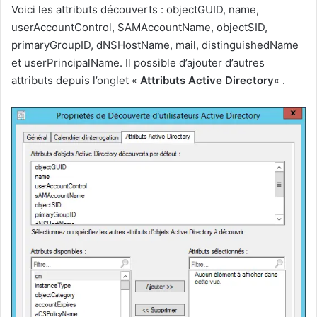
Voici les attributs découverts : objectGUID, name,
userAccountControl, SAMAccountName, objectSID,
primaryGroupID, dNSHostName, mail, distinguishedName
et userPrincipalName. Il possible d’ajouter d’autres
attributs depuis l’onglet «
Attributs Active Directory
« .