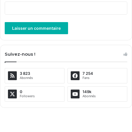
A
l
Suivez-nous !
t
e
3 823
7 254
r
Abonnés
Fans
n
a
0
149k
Followers
Abonnés
t
i
v
e