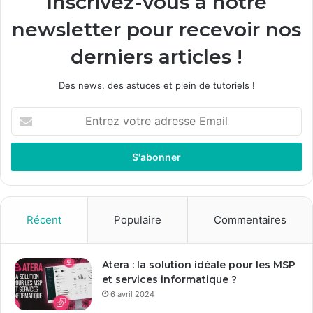
Inscrivez-vous à notre
newsletter pour recevoir nos
derniers articles !
Des news, des astuces et plein de tutoriels !
E
n
t
r
e
z
v
o
Récent
Populaire
Commentaires
t
r
e
Atera : la solution idéale pour les MSP
a
et services informatique ?
d
6 avril 2024
r