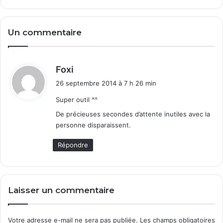
i
n
d
Un commentaire
o
w
s
d
Foxi
S
i
e
26 septembre 2014 à 7 h 26 min
t
r
Super outil ^^
v
e
:
De précieuses secondes d’attente inutiles avec la
r
personne disparaissent.
Répondre
Laisser un commentaire
Votre adresse e-mail ne sera pas publiée.
Les champs obligatoires