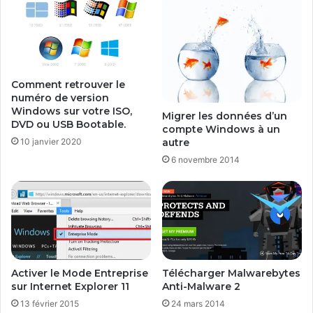
t
g
a
u
g
r
e
e
s
r
e
l
Comment retrouver le
t
e
numéro de version
p
c
Windows sur votre ISO,
Migrer les données d’un
e
l
DVD ou USB Bootable.
compte Windows à un
r
i
autre
10 janvier 2020
m
e
6 novembre 2014
i
n
s
t
s
V
i
P
o
N
n
s
s
Activer le Mode Entreprise
Télécharger Malwarebytes
u
sur Internet Explorer 11
Anti-Malware 2
r
13 février 2015
24 mars 2014
W