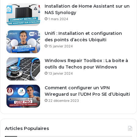
e
Installation de Home Assistant sur un
s
NAS Synology
s
1 mars 2024
e
E
Unifi : Installation et configuration
m
des points d’accès Ubiquiti
a
15 janvier 2024
i
l
Windows Repair Toolbox : La boite à
outils du Techos pour Windows
13 janvier 2024
Comment configurer un VPN
Wireguard sur l’UDM Pro SE d’Ubiquiti
22 décembre 2023
Articles Populaires