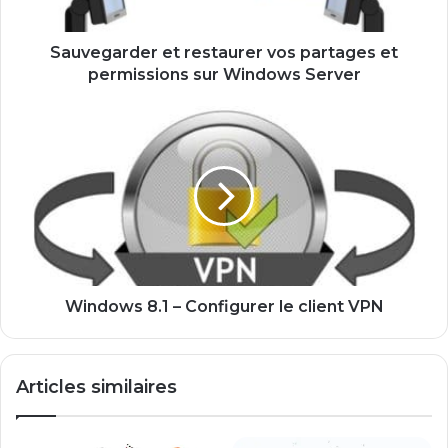
r
d
e
Sauvegarder et restaurer vos partages et
r
permissions sur Windows Server
e
t
W
r
i
e
n
s
d
t
o
a
w
u
s
r
8
e
.
r
1
Windows 8.1 – Configurer le client VPN
v
–
o
C
s
o
Articles similaires
p
n
a
f
r
i