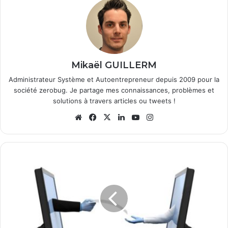
Mikaël GUILLERM
Administrateur Système et Autoentrepreneur depuis 2009 pour la
société zerobug. Je partage mes connaissances, problèmes et
solutions à travers articles ou tweets !
We
Fa
X
Lin
Yo
Ins
bsi
ce
ke
uT
tag
te
bo
din
ub
ra
ok
e
m
S
a
u
v
e
g
a