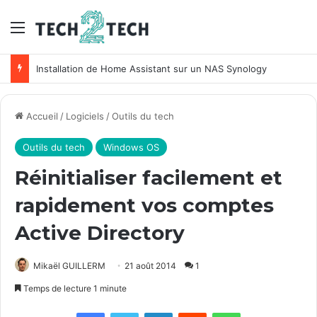
Menu
Installation de Home Assistant sur un NAS Synology
Accueil
/
Logiciels
/
Outils du tech
Outils du tech
Windows OS
Réinitialiser facilement et
rapidement vos comptes
Active Directory
Mikaël GUILLERM
21 août 2014
1
Temps de lecture 1 minute
Facebook
X
Linkedin
Reddit
WhatsApp