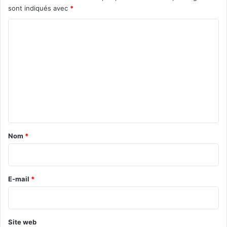
sont indiqués avec
*
C
o
m
m
e
n
t
a
Nom
*
i
r
e
E-mail
*
*
Site web