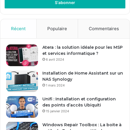
r
e
z
v
o
Récent
Populaire
Commentaires
t
r
e
Atera : la solution idéale pour les MSP
a
et services informatique ?
d
6 avril 2024
r
e
Installation de Home Assistant sur un
s
NAS Synology
s
1 mars 2024
e
E
Unifi : Installation et configuration
m
des points d’accès Ubiquiti
a
15 janvier 2024
i
l
Windows Repair Toolbox : La boite à