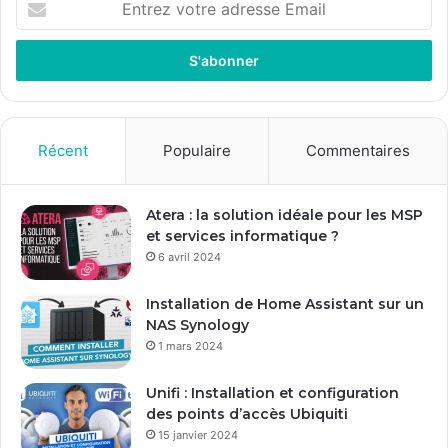
n
t
r
e
z
v
o
Récent
Populaire
Commentaires
t
r
e
Atera : la solution idéale pour les MSP
a
et services informatique ?
d
6 avril 2024
r
e
Installation de Home Assistant sur un
s
NAS Synology
s
1 mars 2024
e
E
Unifi : Installation et configuration
m
des points d’accès Ubiquiti
a
15 janvier 2024
i