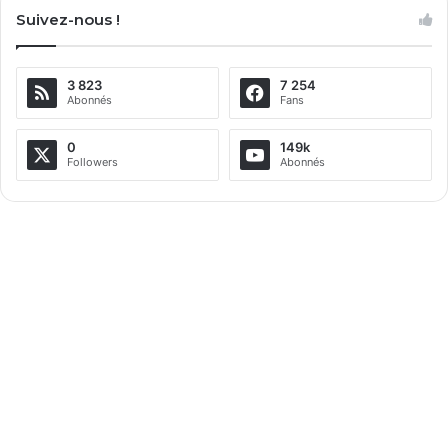
Suivez-nous !
t
e
3 823
7 254
r
Abonnés
Fans
n
a
0
149k
Followers
Abonnés
t
i
v
e
: