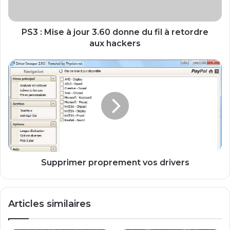
e
à
j
PS3 : Mise à jour 3.60 donne du fil à retordre
o
aux hackers
u
r
S
3
u
.
p
6
p
0
r
d
i
o
m
n
e
n
r
e
p
Supprimer proprement vos drivers
d
r
u
o
f
p
Articles similaires
i
r
l
e
à
m