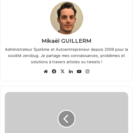
Mikaël GUILLERM
Administrateur Système et Autoentrepreneur depuis 2009 pour la
société zerobug. Je partage mes connaissances, problèmes et
solutions à travers articles ou tweets !
We
Fa
X
Lin
Yo
Ins
bsi
ce
ke
uT
tag
te
bo
din
ub
ra
ok
e
m
P
S
3
:
M
i
s