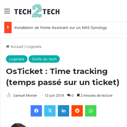
Menu
Installation de Home Assistant sur un NAS Synology
Accueil
/
Logiciels
Logiciels
Outils du tech
OsTicket : Time tracking
(temps passé sur un ticket)
Samuel Monier
12 juin 2019
0
2 minutes de lecture
Facebook
X
Linkedin
Reddit
WhatsApp