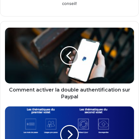
conseil!
Comment
activer
la
double
authentification
sur
Paypal
Comment activer la double authentification sur
Paypal
La
sécurité
commence
par
la