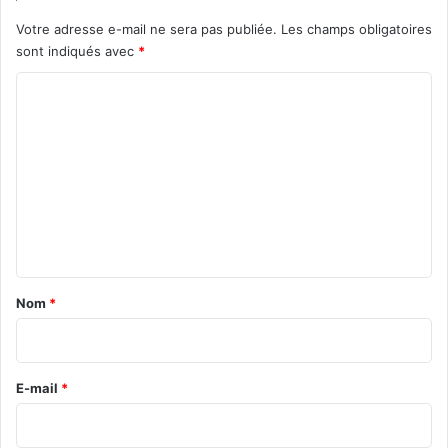
Votre adresse e-mail ne sera pas publiée.
Les champs obligatoires
sont indiqués avec
*
C
o
m
m
e
n
t
a
Nom
*
i
r
e
E-mail
*
*