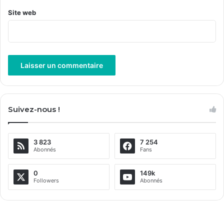
Site web
A
l
Suivez-nous !
t
e
3 823
7 254
r
Abonnés
Fans
n
a
0
149k
Followers
Abonnés
t
i
v