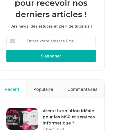
pour recevoir nos
derniers articles !
Des news, des astuces et plein de tutoriels !
E
n
t
r
e
z
v
o
t
Récent
Populaire
Commentaires
r
e
a
Atera : la solution idéale
d
pour les MSP et services
r
informatique ?
e
s
6 avril 2024