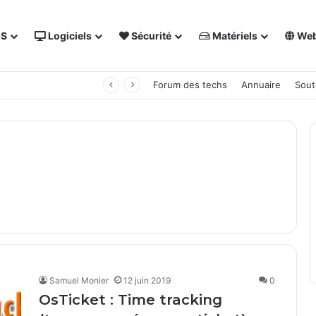
OS
Logiciels
Sécurité
Matériels
We
 NAS Synology
Forum des techs
Annuaire
Sout
Samuel Monier
12 juin 2019
0
OsTicket : Time tracking