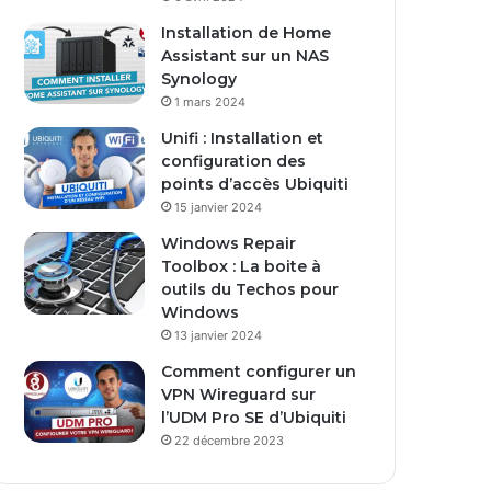
s
Installation de Home
e
Assistant sur un NAS
E
Synology
m
1 mars 2024
a
i
Unifi : Installation et
l
configuration des
points d’accès Ubiquiti
15 janvier 2024
Windows Repair
Toolbox : La boite à
outils du Techos pour
Windows
13 janvier 2024
Comment configurer un
VPN Wireguard sur
l’UDM Pro SE d’Ubiquiti
22 décembre 2023