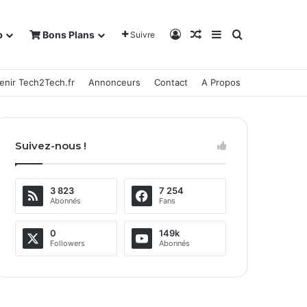
Connexion
Article Aléatoire
Sidebar (barre la
Rechercher
b
Bons Plans
Suivre
enir Tech2Tech.fr
Annonceurs
Contact
A Propos
Suivez-nous !
3 823
7 254
Abonnés
Fans
0
149k
Followers
Abonnés