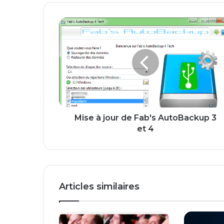
M
i
s
e
à
j
o
u
r
d
Mise à jour de Fab's AutoBackup 3
e
et 4
F
a
b
'
s
Articles similaires
A
u
t
o