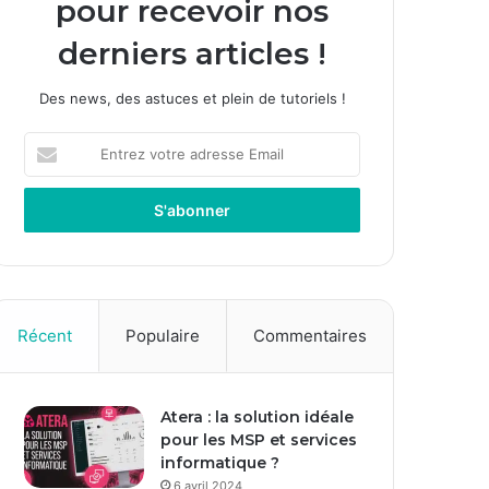
pour recevoir nos
derniers articles !
Des news, des astuces et plein de tutoriels !
E
n
t
r
e
z
v
o
t
Récent
Populaire
Commentaires
r
e
a
Atera : la solution idéale
d
pour les MSP et services
r
informatique ?
e
s
6 avril 2024