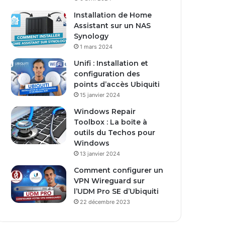
s
Installation de Home
e
Assistant sur un NAS
E
Synology
m
1 mars 2024
a
i
Unifi : Installation et
l
configuration des
points d’accès Ubiquiti
15 janvier 2024
Windows Repair
Toolbox : La boite à
outils du Techos pour
Windows
13 janvier 2024
Comment configurer un
VPN Wireguard sur
l’UDM Pro SE d’Ubiquiti
22 décembre 2023