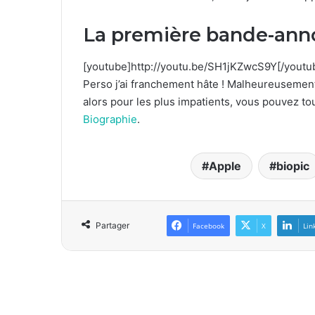
La première bande-ann
[youtube]http://youtu.be/SH1jKZwcS9Y[/youtu
Perso j’ai franchement hâte ! Malheureusement
alors pour les plus impatients, vous pouvez tou
Biographie
.
Apple
biopic
Partager
Facebook
X
Lin