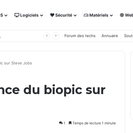
OS
Logiciels
Sécurité
Matériels
We
 NAS Synology
Forum des techs
Annuaire
Sout
ic sur Steve Jobs
ce du biopic sur
1
Temps de lecture 1 minute