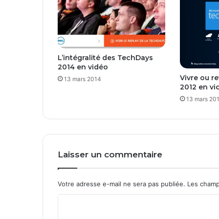
B
a
c
k
u
L’intégralité des TechDays
p
2014 en vidéo
3
Vivre ou r
13 mars 2014
e
2012 en vi
t
13 mars 20
4
Laisser un commentaire
Votre adresse e-mail ne sera pas publiée.
Les champ
C
o