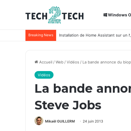
Windows 
Breaking News
Installation de Home Assistant sur un
Accueil
/
Web
/
Vidéos
/
La bande annonce du biop
Vidéos
La bande annon
Steve Jobs
Mikaël GUILLERM
24 juin 2013