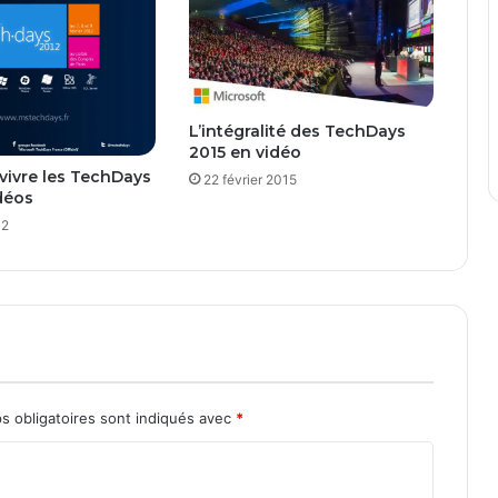
1
P
r
e
v
L’intégralité des TechDays
i
2015 en vidéo
e
evivre les TechDays
22 février 2015
w
déos
12
s obligatoires sont indiqués avec
*