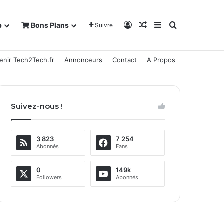
Connexion
Article Aléatoire
Sidebar (barre la
Rechercher
b
Bons Plans
Suivre
enir Tech2Tech.fr
Annonceurs
Contact
A Propos
Suivez-nous !
3 823
7 254
Abonnés
Fans
0
149k
Followers
Abonnés