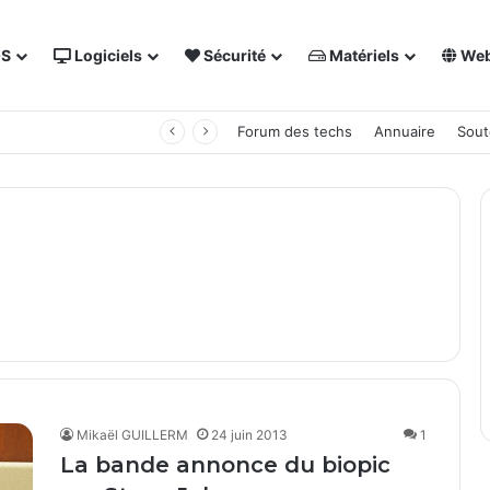
OS
Logiciels
Sécurité
Matériels
We
 NAS Synology
Forum des techs
Annuaire
Sout
Mikaël GUILLERM
24 juin 2013
1
La bande annonce du biopic