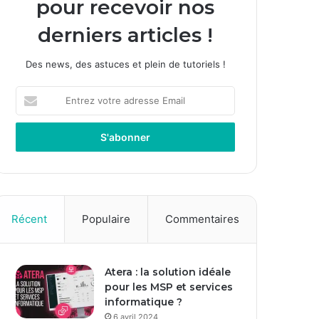
pour recevoir nos
derniers articles !
Des news, des astuces et plein de tutoriels !
E
n
t
r
e
z
v
o
t
Récent
Populaire
Commentaires
r
e
a
Atera : la solution idéale
d
pour les MSP et services
r
informatique ?
e
s
6 avril 2024