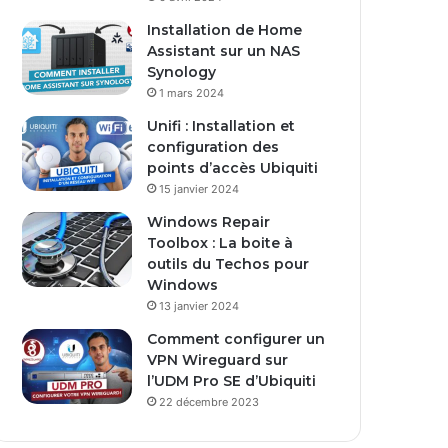
s
Installation de Home
e
Assistant sur un NAS
E
Synology
m
1 mars 2024
a
i
Unifi : Installation et
l
configuration des
points d’accès Ubiquiti
15 janvier 2024
Windows Repair
Toolbox : La boite à
outils du Techos pour
Windows
13 janvier 2024
Comment configurer un
VPN Wireguard sur
l’UDM Pro SE d’Ubiquiti
22 décembre 2023