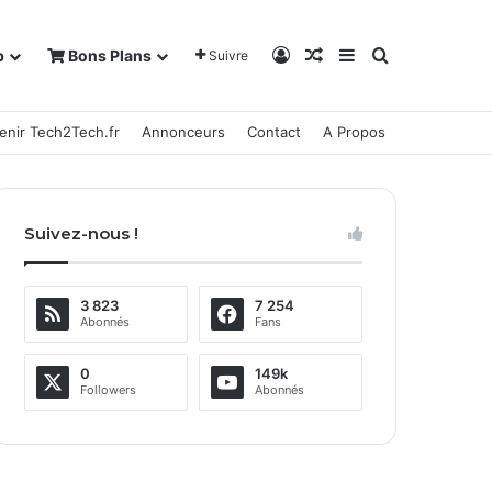
Connexion
Article Aléatoire
Sidebar (barre la
Rechercher
b
Bons Plans
Suivre
enir Tech2Tech.fr
Annonceurs
Contact
A Propos
Suivez-nous !
3 823
7 254
Abonnés
Fans
0
149k
Followers
Abonnés